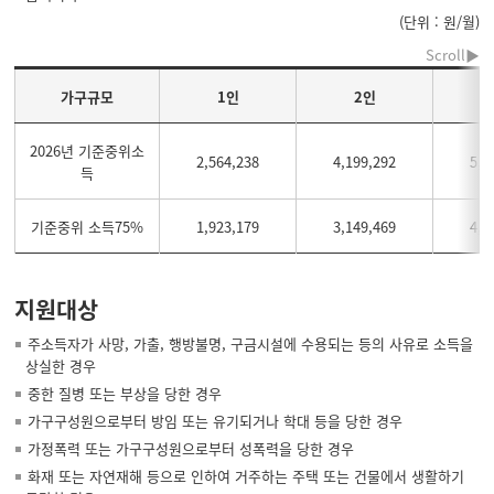
(단위 : 원/월)
가구규모
1인
2인
2026년 기준중위소
2,564,238
4,199,292
5,3
득
기준중위 소득75%
1,923,179
3,149,469
4,0
지원대상
주소득자가 사망, 가출, 행방불명, 구금시설에 수용되는 등의 사유로 소득을
상실한 경우
중한 질병 또는 부상을 당한 경우
가구구성원으로부터 방임 또는 유기되거나 학대 등을 당한 경우
가정폭력 또는 가구구성원으로부터 성폭력을 당한 경우
화재 또는 자연재해 등으로 인하여 거주하는 주택 또는 건물에서 생활하기