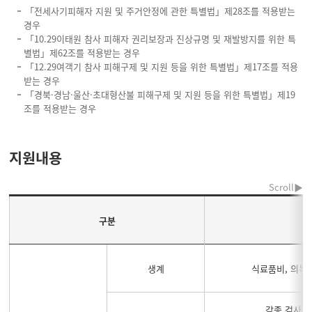
「전세사기피해자 지원 및 주거안정에 관한 특별법」제28조를 적용받는
경우
「10.29이태원 참사 피해자 권리보장과 진상규명 및 재발방지를 위한 특
별법」제62조를 적용받는 경우
「12.29여객기 참사 피해구제 및 지원 등을 위한 특별법」제17조를 적용
받는 경우
「경북·경남·울산·초대형산불 피해구제 및 지원 등을 위한 특별법」제19
조를 적용받는 경우
지원내용
구분
생계
식료품비, 의복
각종 검사 