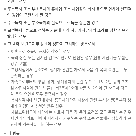
곤란한 경우
주소득자 또는 부소득자의 휴폐업 또는 사업장의 화재 등으로 인하여 실질적
인 영업이 곤란하게 된 경우
주소득자 또는 부소득자의 실직으로 소득을 상실한 경우
보건복지부령으로 정하는 기준에 따라 지방자치단체의 조례로 정한 사유가
발생한 경우
그 밖에 보건복지부 장관이 정하여 고시하는 경우로서
이혼으로 소득이 현저히 감소한 경우
득의 상실 또는 현저한 감소로 인하여 단전된 경우(전류 제한기를 부설한
경우 포함)
교정시설에서 출소하여 생계가 곤란한 자로서 다음 각 목의 요건을 모두
충족하는 경우
가족으로부터의 방임․유기, 생계유지의 곤란 등으로 「노숙인 등의 복지
및 자립지원에 관한 법률」 제2조제1호에 따른 노숙인이 된 자로서 다음
각 목의 요건을 모두 충족하는 경우
복지사각지대 발굴대상자, 통합사례관리 대상자 관련 부서(기관)로부터 생
계가 어렵다고 추천을 받은 경우
자살고위험군에 해당하는 자로서 다음 각 목의 요건을 모두 총족하는 경우
타인의 범죄로 인하여 피해자가 거주하는 주택 또는 건물에서 생활하기 곤
란하여 거주지를 이전하는 경우
타 법률