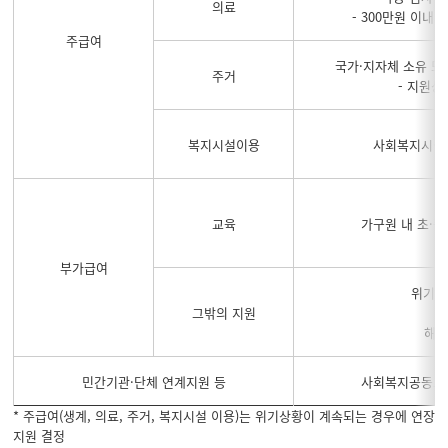
의료
- 300만원 이내
주급여
국가·지자체 소유 또
주거
- 지원상
복지시설이용
사회복지시설 
교육
가구원 내 초·
부가급여
위기상
그밖의 지원
해산
민간기관·단체 연계지원 등
사회복지공동모금
* 주급여(생계, 의료, 주거, 복지시설 이용)는 위기상황이 계속되는 경우에 연장
지원 결정