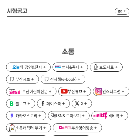
go
시험공고
소통
오늘
의 공연&전시
행사&축제
보도자료
부산시보
전자책(e-book)
부산어린이신문
부산튜브
인스타그램
블로그
페이스북
X
카카오스토리
SNS 모아보기
비비빅
소통캐릭터 부기
부산영어방송