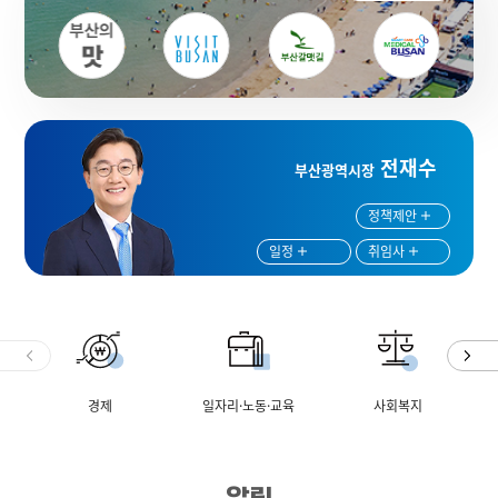
전재수
부산광역시장
정책제안
일정
취임사
경제
일자리·노동·교육
사회복지
알림