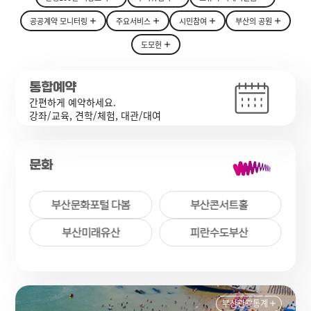
공공계약 모니터링
주요서비스
시민참여
부산의 공원
도모헌
통합예약
간편하게 예약하세요.
강좌/교육, 견학/체험, 대관/대여
문화
부산관광통계