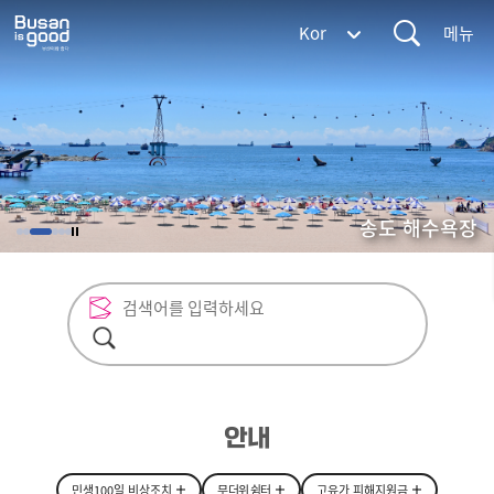
통
부
Kor
합
산
검
메
광
색
뉴
역
시
BUSAN
METROPOLITAN
CITY
해운대 해수욕장
광안리 해수욕장
송도 해수욕장
안내
민생100일 비상조치
무더위 쉼터
고유가 피해지원금