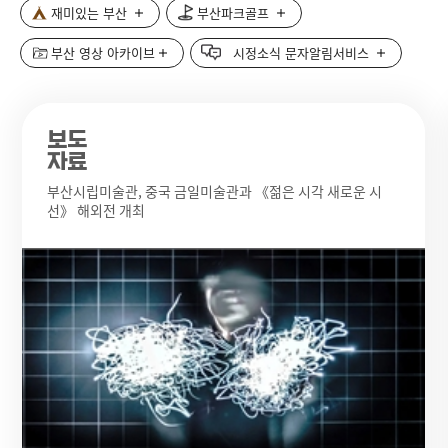
재미있는 부산
부산파크골프
부산 영상 아카이브
시정소식 문자알림서비스
보도
자료
부산시립미술관, 중국 금일미술관과 《젊은 시각 새로운 시
선》 해외전 개최
보
도
자
료
썸
네
일
이
미
지