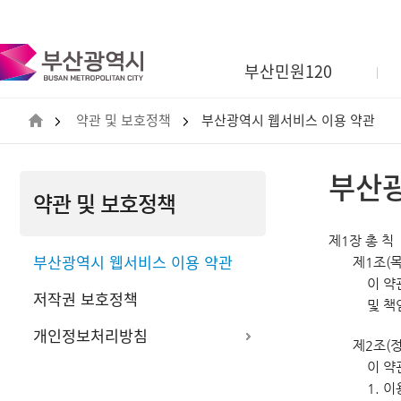
부
산
광
부산민원120
역
시
BUSAN
약관 및 보호정책
부산광역시 웹서비스 이용 약관
METROPOLITAN
CITY
부산광
약관 및 보호정책
제1장 총 칙
부산광역시 웹서비스 이용 약관
제1조(목
이 약
저작권 보호정책
및 책
개인정보처리방침
제2조(정
이 약
1. 