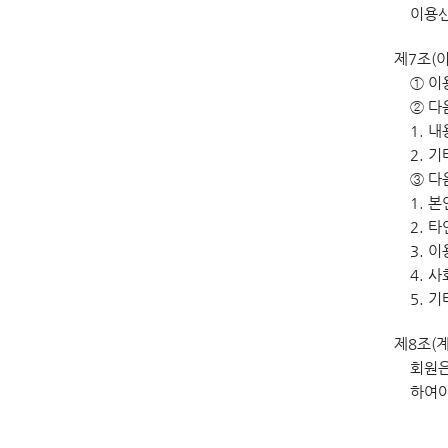
이용신
제7조(
① 이
② 다
1. 
2. 
③ 다
1. 
2. 
3. 
4. 
5. 
제8조(
회원은
하여야