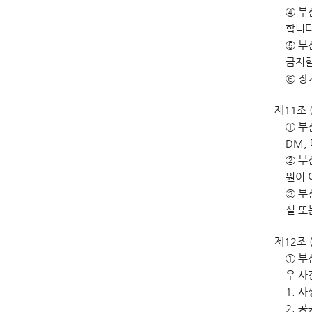
④ 부
합니다
⑤ 부
금지할
⑥ 장
제11조 
① 부
DM,
② 부
원이 
③ 부
실 또
제12조 
① 부
우 사
1. 
2. 