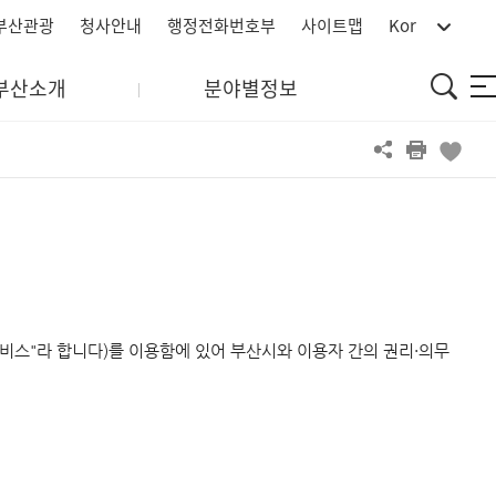
부산관광
청사안내
행정전화번호부
사이트맵
Kor
통
부산소개
분야별정보
사
합
이
검
트
색
맵
서비스"라 합니다)를 이용함에 있어 부산시와 이용자 간의 권리·의무