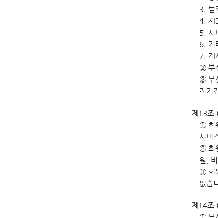
3. 
4. 
5. 
6. 
7. 
② 부
③ 부
지기간
제13조 
① 회
서비스
② 회
원, 
③ 회
없습니
제14조 
① 부