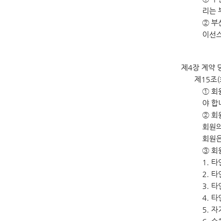
리는 
② 부
이선스
제4장 계약 
제15조
① 회
야 합
② 회
회원의
회원은
③ 회
1. 
2. 
3. 
4. 
5. 