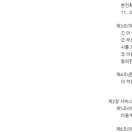
본인확
11.
제3조(
① 이
② 부
사를 
③ 이
동의한
제4조(
이 약
제2장 서비
제5조(
이용계
제6조(