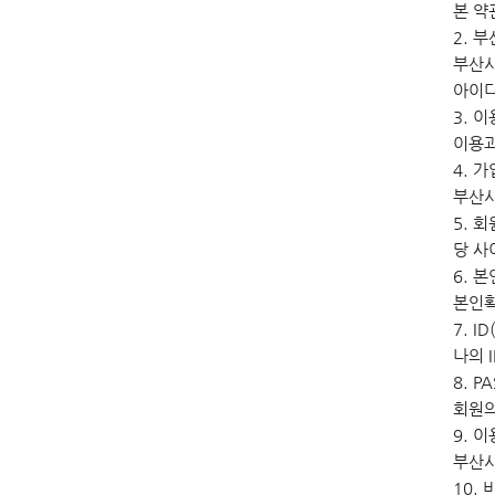
본 약
2. 
부산시
아이디
3. 
이용과
4. 가
부산시
5. 회
당 사
6. 
본인확
7. 
나의 
8. 
회원의
9. 
부산시
10.