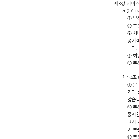
제3장 서비스
제9조 (
① 부
② 부
③ 서
정기점
니다.
④ 회
⑤ 부
제10조 
① 본
기타 
않습니
② 부
중지할
고지 
이 보
③ 부