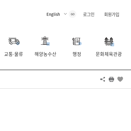
로그인
회원가입
GO
교통
물류
해양농수산
행정
문화체육관광
·