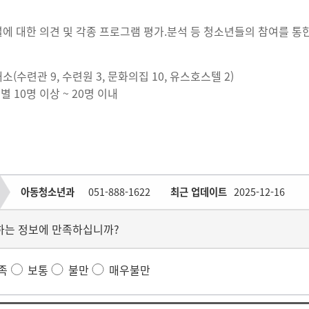
 대한 의견 및 각종 프로그램 평가.분석 등 청소년들의 참여를 통한
개소(수련관 9, 수련원 3, 문화의집 10, 유스호스텔 2)
별 10명 이상 ~ 20명 이내
아동청소년과
051-888-1622
최근 업데이트
2025-12-16
하는 정보에 만족하십니까?
족
보통
불만
매우불만