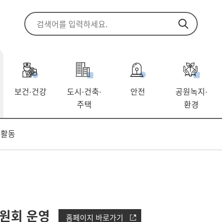
보건
건강
도시
건축
안전
공원녹지
·
·
·
·
주택
환경
 활동
동
원회 운영
홈페이지 바로가기