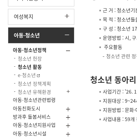
근 거 : 청소년
여성복지
목 적 : 청소년
구 성 : 청소년 1
아동
청소년
·
운영방법 : 시,
주요활동
아동
청소년정책
·
청소년 관련 정책
청소년 헌장
청소년 활동
e
청소년
·
청소년 동아리
청소년 정책계획
사업기간 : '26. 
청소년 유해환경
아동
청소년관련법령
지원대상 : 9~
·
아동친화도시
지원방법 : 문화
방과후 돌봄서비스
사업내용 : 59
아동
청소년지원사업
·
아동
청소년시설
·