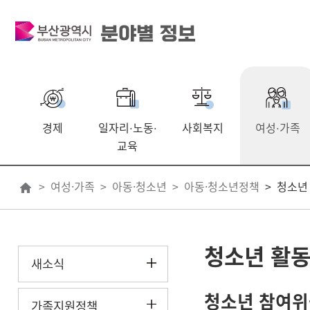
분야별 정보
경제
일자리
노동
사회복지
여성
가족
·
·
·
교육
여성·가족
아동·청소년
아동·청소년정책
청소년
청소년 활
새소식
청소년 참여위
가족지원정책