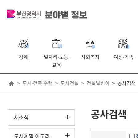
분야별 정보
경제
일자리
노동
사회복지
여성
가족
·
·
·
교육
도시·건축·주택
도시건설
건설알림이
공사검색
공사검색
새소식
도시계획 아고라