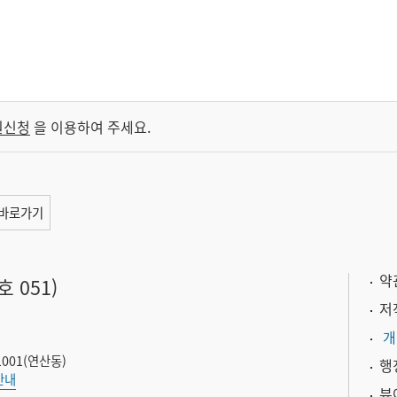
원신청
을 이용하여 주세요.
바로가기
약
 051)
저
개
001(연산동)
행
안내
뷰