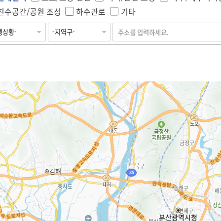
친수공간/공원 조성
하수관로
기타