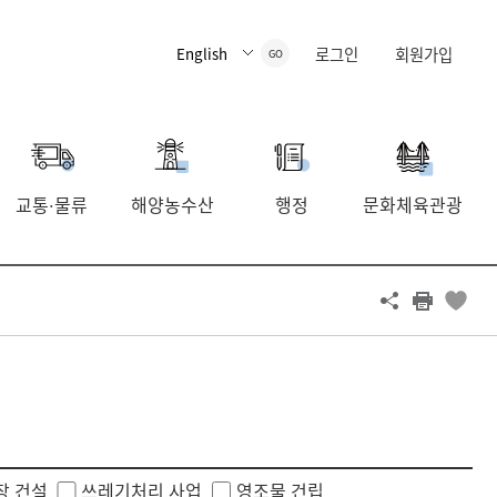
로그인
회원가입
GO
교통
물류
해양농수산
행정
문화체육관광
·
장 건설
쓰레기처리 사업
영조물 건립