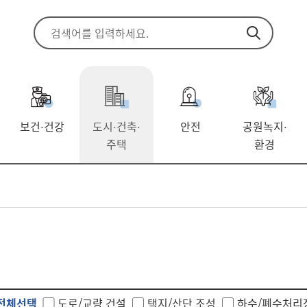
보건
건강
도시
건축
안전
공원녹지
·
·
·
·
주택
환경
전체선택
도로/교량 건설
택지/산단 조성
하수/폐수처리