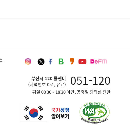
인
트
페
네
카
유
부
견
스
위
이
이
카
튜
산
타
터
스
버
오
브
영
051-120
그
북
블
스
채
어
부산시 120 콜센터
램
로
토
널
방
(지역번호 051, 유료)
그
리
송
평일 08:30 ~ 18:30 야간․공휴일 당직실 전환
재
단