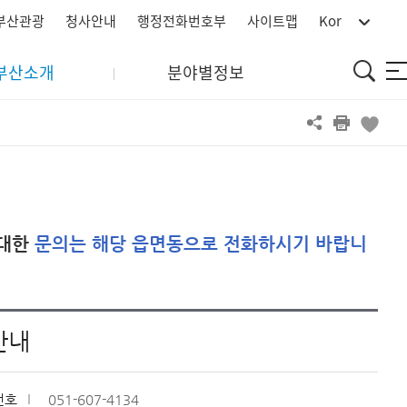
부산관광
청사안내
행정전화번호부
사이트맵
Kor
통
부산소개
분야별정보
사
합
이
검
트
색
맵
대한
문의는 해당 읍면동으로 전화하시기 바랍니
안내
번호
051-607-4134