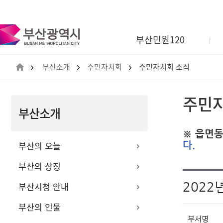
부
산
광
부산민원120
역
시
BUSAN
부산소개
주민자치회
주민자치회 소식
METROPOLITAN
CITY
주민
부산소개
※ 읍면동
부산의 오늘
다.
부산의 상징
2022
부산시청 안내
부산의 인물
부서명