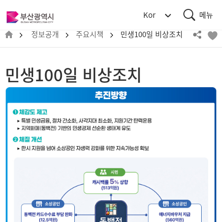
통
부
Kor
합
산
검
메
광
정보공개
주요시책
민생100일 비상조치
색
뉴
역
시
BUSAN
민생100일 비상조치
METROPOLITAN
CITY