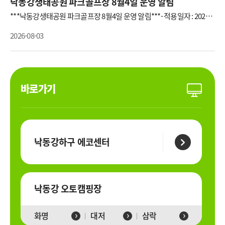
낙동강생태공원 파크골프장 8월4일 운영 알림
부 구장은 휴장하여 급수 작업을 진행 할 예정입니다. 모든 구장 휴장하
기 보다는 일부 구장만 휴장하여 번갈아 가며 급수 작업을 진행하오니 많
***낙동강생태공원 파크골프장 8월4일 운영 알림***- 적용일자 : 2026.0
은 양해 부탁드립니다.
8.04.(화) ~ 계속 - 구 장 : 삼락, 화명, 대저생태공원 파크골프장 전구장- 폭
염특보 : 폭염경보- 휴게시간 : 10:00~15:00- 문 의 처 : 낙동강관리본부 공
2026-08-03
원관리팀(담당자 310-6037)* 폭염특보에 따라 휴게시간이 변경될 수 있
습니다.* 구장 내에 음용수가 제공되지 않으니, 마실 물은 개별적으로 충
분히 준비해 주시기 바랍니다. 아울러 몸 상태가 좋지 않으신 경우에는
본인의 안전을 위해 구장 이용을 자제해 주시길 부탁드립니다
바로가기
낙동강하구 에코센터
낙동강 오토캠핑장
화명
대저
삼락