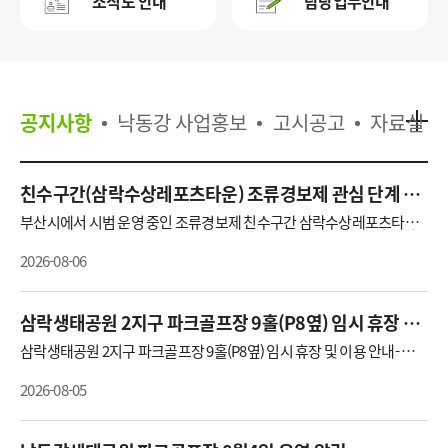
조직도 안내
담당업무안내
공지사항
낙동강 사업홍보
고시공고
자료실
친수구간(삼락수상레포츠타운) 조류경보제 관심 단계 알
림
부산시에서 시범 운영 중인 조류경보제 친수구간 삼락수상레포츠타운
지점에 대한 조류측정 결과에 따라2026.8.5.(수) 15:00 조류경보 '관심'
단계를 알려드립니다.자세한 조류측정결과는 우리 본부 홈페이를 참고
2026-08-06
하여 주시기 바랍니다.
삼락생태공원 2지구 파크골프장 9홀(P8옆) 임시 휴장 및
이용 안내
삼락생태공원 2지구 파크골프장 9홀(P8옆) 임시 휴장 및 이용 안내- 적용
일자 : 2026.08.05.(수) ~ 2026.08.23(일)- 구 장 : 삼락2지구 파크골프장 9
홀(P8 주차장 옆)- 문 의 처 : 낙동강관리본부 공원관리팀(담당자 310-60
2026-08-05
64)지속되는 폭염과 장기 가뭄으로 인해 파크골프장 잔디 상태가 악화되
어 가뭄 해소 시 까지 지속적인 급수 작업이 필요해 구장 운영과 병행하
여 진행하고 있습니다.아울러 화명, 삼락, 대저생태공원의 다른 구장도
잔디 상태에 따라 휴게시간 외에도 급수작업이 필요하다고 판단되면 일