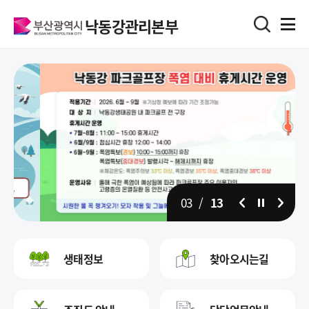
낙동강관리본부
03
/
13
일시정지
생태정보
찾아오시는길