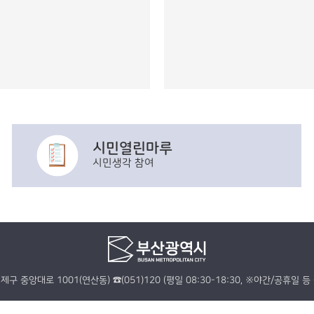
시민열린마루
시민생각 참여
연제구 중앙대로 1001(연산동) ☎(051)120 (평일 08:30-18:30, ※야간/공휴일