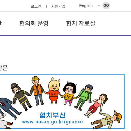
GO
로그인
회원가입
산
협의회 운영
협치 자료실
산은