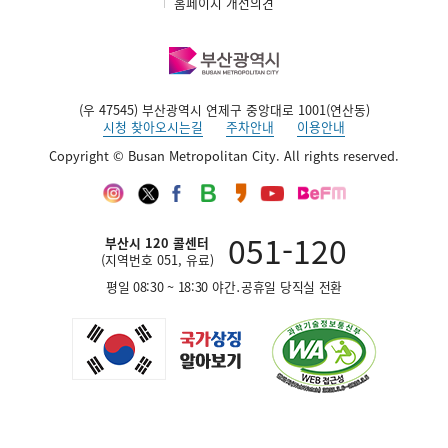
홈페이지 개선의견
(우 47545) 부산광역시 연제구 중앙대로 1001(연산동)
시청 찾아오시는길
주차안내
이용안내
Copyright © Busan Metropolitan City. All rights reserved.
인
트
페
네
카
유
부
스
위
이
이
카
튜
산
타
터
스
버
오
브
영
그
북
블
스
채
어
051-120
부산시 120 콜센터
램
로
토
널
방
(지역번호 051, 유료)
그
리
송
평일 08:30 ~ 18:30 야간․공휴일 당직실 전환
재
단