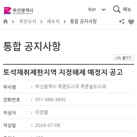
통
부
Kor
합
산
검
메
광
부산소식
새소식
통합 공지사항
색
뉴
역
시
BUSAN
통합 공지사항
METROPOLITAN
CITY
URL 줄이기
토석채취제한지역 지정해제 예정지 공고
부산광역시 푸른도시국 푸른숲도시과
부서명
051-888-3845
전화번호
이장열
작성자
2026-07-08
작성일