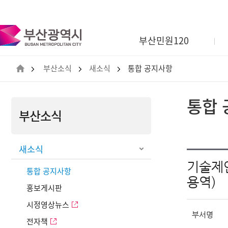
부
산
광
부산민원120
역
시
BUSAN
부산소식
새소식
통합 공지사항
METROPOLITAN
CITY
통합 
부산소식
새소식
기술제
통합 공지사항
용역)
홍보게시판
시정영상뉴스
부서명
전자책