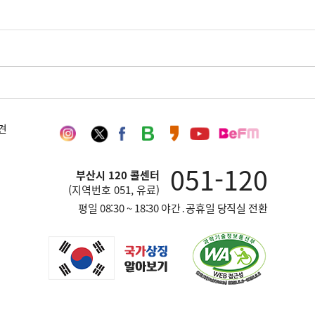
인
트
페
네
카
유
부
견
스
위
이
이
카
튜
산
타
터
스
버
오
브
영
051-120
그
북
블
스
채
어
부산시 120 콜센터
램
로
토
널
방
(지역번호 051, 유료)
그
리
송
평일 08:30 ~ 18:30 야간․공휴일 당직실 전환
재
단