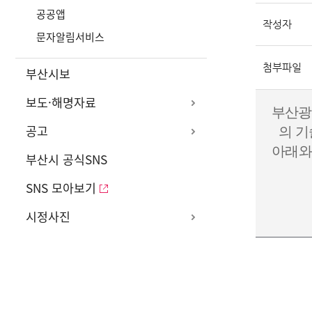
공공앱
작성자
문자알림서비스
첨부파일
부산시보
보도·해명자료
부산광
공고
의 
아래
와
부산시 공식SNS
SNS 모아보기
시정사진