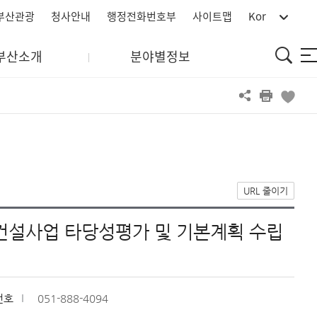
부산관광
청사안내
행정전화번호부
사이트맵
Kor
통
부산소개
분야별정보
사
합
이
검
트
색
맵
URL 줄이기
건설사업 타당성평가 및 기본계획 수립
번호
051-888-4094