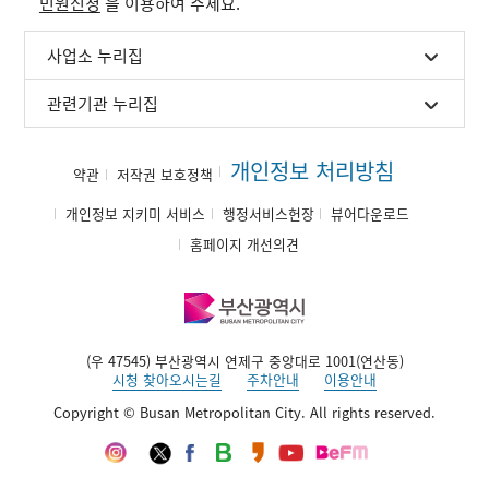
민원신청
을 이용하여 주세요.
사업소 누리집
관련기관 누리집
개인정보 처리방침
약관
저작권 보호정책
개인정보 지키미 서비스
행정서비스헌장
뷰어다운로드
홈페이지 개선의견
(우 47545) 부산광역시 연제구 중앙대로 1001(연산동)
시청 찾아오시는길
주차안내
이용안내
Copyright © Busan Metropolitan City. All rights reserved.
인
트
페
네
카
유
부
스
위
이
이
카
튜
산
타
터
스
버
오
브
영