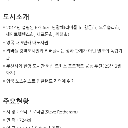
도시소개
2014년 설립된 6개 도시 연합체(리버풀市, 할튼市, 노우슬리市,
세인트헬렌스市, 세프톤市, 위럴市)
영국 내 5번째 대도시권
리버풀 광역도시권과 리버풀시는 상하 관계가 아닌 별도의 독립기
관
부산시와 한영 도시간 혁신 트윈스 프로젝트 공동 추진(’25년 3월
까지)
영국 노스웨스트 잉글랜드 지역에 위치
주요현황
시 장 : 스티브 로더람(Steve Rotheram)
면 적 : 724㎢