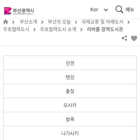
통
부
Kor
합
산
검
메
광
부산소개
부산의 오늘
국제교류 및 자매도시
색
뉴
역
우호협력도시
우호협력도시 소개
리버풀 광역도시권
시
BUSAN
METROPOLITAN
CITY
선전
텐진
충칭
오사카
방콕
나가사키