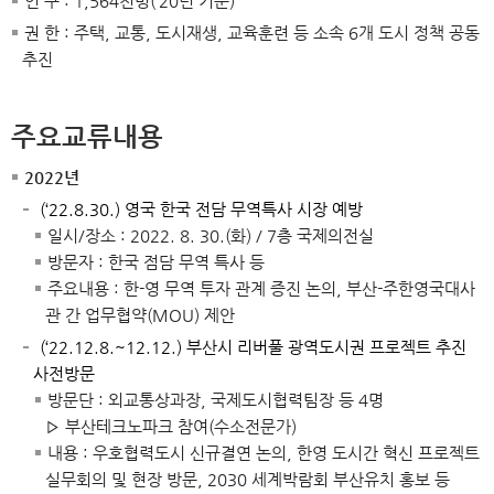
인 구 : 1,564천명(’20년 기준)
권 한 : 주택, 교통, 도시재생, 교육훈련 등 소속 6개 도시 정책 공동
추진
주요교류내용
2022년
(‘22.8.30.) 영국 한국 전담 무역특사 시장 예방
일시/장소 : 2022. 8. 30.(화) / 7층 국제의전실
방문자 : 한국 점담 무역 특사 등
주요내용 : 한-영 무역 투자 관계 증진 논의, 부산-주한영국대사
관 간 업무협약(MOU) 제안
(‘22.12.8.~12.12.) 부산시 리버풀 광역도시권 프로젝트 추진
사전방문
방문단 : 외교통상과장, 국제도시협력팀장 등 4명
▹ 부산테크노파크 참여(수소전문가)
내용 : 우호협력도시 신규결연 논의, 한영 도시간 혁신 프로젝트
실무회의 및 현장 방문, 2030 세계박람회 부산유치 홍보 등