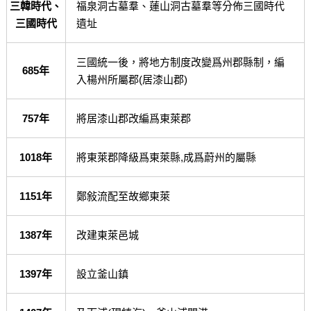
三韓時代、
福泉洞古墓羣、蓮山洞古墓羣等分佈三國時代
三國時代
遺址
三國統一後，將地方制度改變爲州郡縣制，編
685年
入楊州所屬郡(居漆山郡)
757年
將居漆山郡改編爲東萊郡
1018年
將東萊郡降級爲東萊縣,成爲蔚州的屬縣
1151年
鄭敍流配至故鄉東萊
1387年
改建東萊邑城
1397年
設立釜山鎮