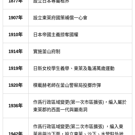
1877年
設立日本專屬租界
1907年
設立東萊府國策補償一心會
1910年
日本帝國主義掠奪國權
1914年
實施釜山府制
1919年
日新女校學生義舉、東萊及龜浦萬歲運動
1920年
樸載赫老師在釜山警察局投擲炸彈
作爲行政區域變更(第一次市區擴張)，編入屬於
1936年
東萊郡的西面一代與巖南洞
作爲行政區域變更(第二次市區擴張) ，編入東
1942年
萊邑與沙下面，設立東萊、沙下、水營駐外地