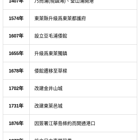
1407年
乃而浦(現鎮海)、釜山浦開港
1574年
東萊縣升級爲東萊都護府
1607年
設立豆毛浦倭館
1655年
升級爲東萊獨鎮
1678年
倭館遷移至草樑
1702年
改建金井山城
1731年
改建東萊邑城
1876年
因簽署江華島條約而開通港口