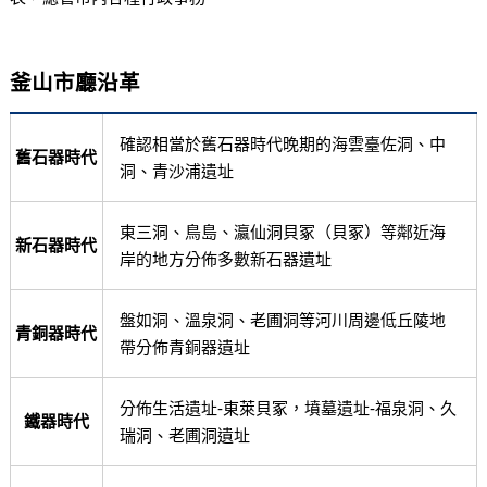
釜山市廳沿革
確認相當於舊石器時代晚期的海雲臺佐洞、中
舊石器時代
洞、青沙浦遺址
東三洞、鳥島、瀛仙洞貝冢（貝冢）等鄰近海
新石器時代
岸的地方分佈多數新石器遺址
盤如洞、溫泉洞、老圃洞等河川周邊低丘陵地
青銅器時代
帶分佈青銅器遺址
分佈生活遺址-東萊貝冢，墳墓遺址-福泉洞、久
鐵器時代
瑞洞、老圃洞遺址