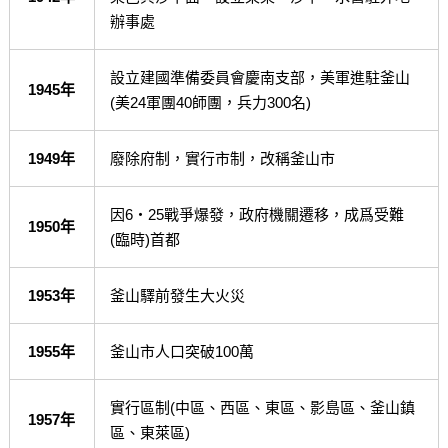
辦事處
設立建國準備委員會慶南支部，美軍進駐釜山
1945年
(美24軍團40師團，兵力300名)
1949年
廢除府制，實行市制，改稱釜山市
因6‧25戰爭爆發，政府機關遷移，成爲受難
1950年
(臨時)首都
1953年
釜山驛前發生大火災
1955年
釜山市人口突破100萬
實行區制(中區、西區、東區、影島區、釜山鎮
1957年
區、東萊區)