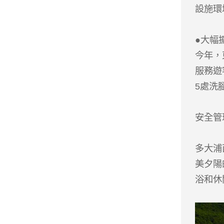
設施環
●大幅
今年，
服務遊
5處洗
安全管
多大浦
美夕陽
浴和休