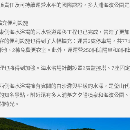
境責任及可持續運營水平的國際認證，多大浦海濱公園是
擴充便利設施
東側海水浴場的雨水管道遷移工程也已完成，營造了更加
客的便利設施也得到了大幅擴充：運營3處停車場，共77
腳池、2棟免費更衣室。此外，還運營250個遮陽傘和8
理也將得到加強。海水浴場計劃設置2處監控塔、7座固
西側海水浴場擁有寬闊的白沙灘與平緩的水深，是釜山代
的知名景點。附近還有多大浦夢之夕陽噴泉和海濱公園、
閒時光。