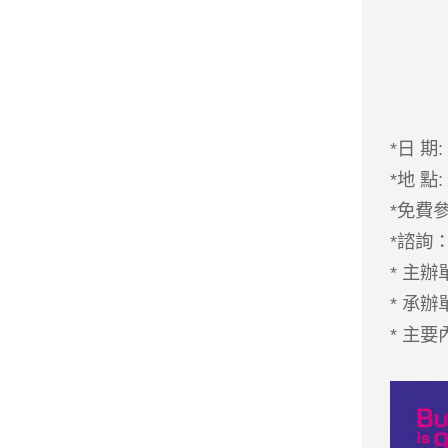
*日 期:
*地 點
*免費
*諮詢：(
* 主
* 承
* 主