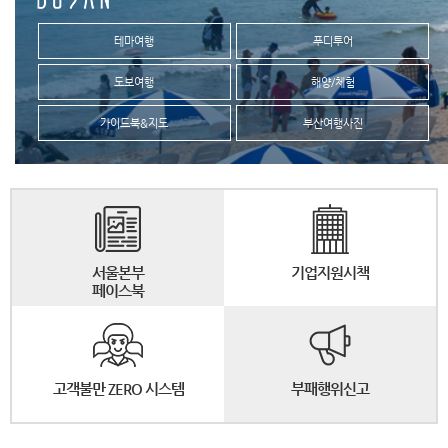
테마여행
푸디투어
도보여행
해양/체험
가이드북&지도
부산여행사진
서울본부
기업지원시책
페이스북
고객불만 ZERO 시스템
부패행위신고