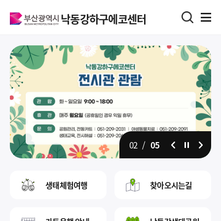
낙동강하구에코센터
02
/
05
일시정지
생태체험여행
찾아오시는길