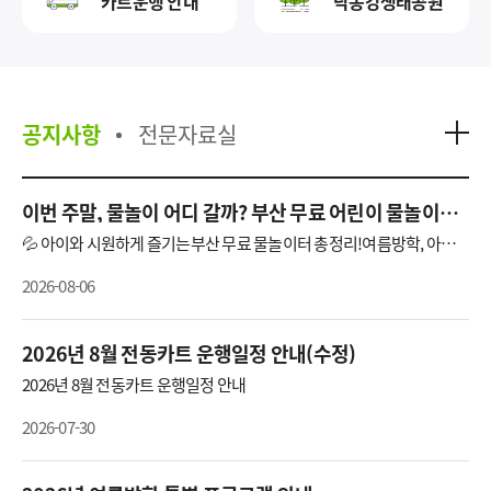
카트운행 안내
낙동강생태공원
공지사항
전문자료실
이번 주말, 물놀이 어디 갈까? 부산 무료 어린이 물놀이장
11곳
💦 아이와 시원하게 즐기는부산 무료 물놀이터 총정리!여름방학, 아이
와 어디 갈지 고민이라면?멀리 워터파크까지 가지 않아도 괜찮습니다.
🙌부산 곳곳에는🌊 바닥분수🛝 워터슬라이드💦 어린이 워터파크🌳 숲
2026-08-06
속 물놀이장🎵 음악분수까지!무료로 즐길 수 있는 물놀이 명소가 가득한
데요.아이와 함께 가기 좋은 부산 무료 물놀이장11곳을 한 번에 모아 소
개합니다!1. 어린이대공원 키드키즈파크2. 부산시민공원 물놀이마당3.
송상현광장 바닥분수4. 민락수변공원 어린이워터파크5. 삼락생택공원
2026년 8월 전동카트 운행일정 안내(수정)
어린이 물놀이장6. 을숙도기후생태교육공원 물놀이장7. 사상근린공원
모험놀이장 바닥분수8. 다대포 굼의 낙조분수9. 송도해수욕장 바닥분수
2026년 8월 전동카트 운행일정 안내
10. 아미르공원 어린이 물놀이장11. 금정 첨벙첨벙 페스티벌📌 모두 무
료로 이용 가능하며,운영기간·운영시간·예약 여부까지 함께 정리했으
니올여름 나들이 계획에 활용해 보세요!⚠️ 방문 전 꼭 확인!사전예약이
2026-07-30
필요하거나, 기상 상황·시설 점검 등에 따라운영 일정이 변경될 수 있으
니, 출발 전 해당 시설의누리집 또는 문의처를 통해 운영 여부를 확인해
주세요.💙 이번 여름,부산 곳곳의 시원한 물놀이터에서아이들과 즐거운
추억을 만들어 보세요!* 자세한 내용 보기 클릭