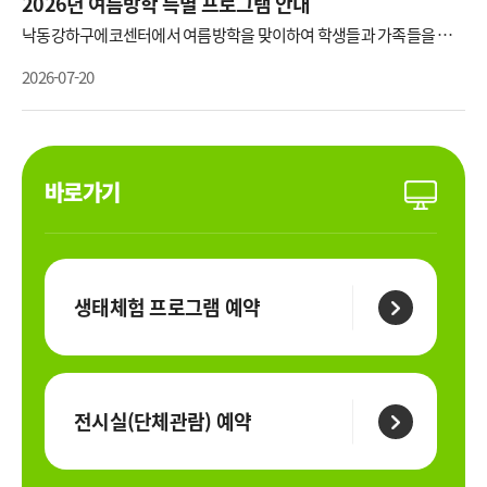
2026년 여름방학 특별 프로그램 안내
낙동강하구에코센터에서 여름방학을 맞이하여 학생들과 가족들을 대
상으로『2026년 여름방학 특별프로그램』을 아래와 같이 운영하오니,
관심 있는 분은 홈페이지 통합예약시스템으로 신청하여 주시기바랍니
2026-07-20
다.󰏚 운영개요 ○ (기 간) ‘26.08.01.(토) ~ 08.30.(일) ○ (장 소) 낙동강하
구에코센터 및 삼락생태공원 등 ○ (대 상) 유아, 학생 동반가족 및 성인
등 ○ (참가방법) 홈페이지 사전예약 ○ (주요내용) 프로그램 총 27종, 48
회 ※ 프로그램 세부사항은 붙임파일을 참고하시기 바랍니다. 신청방
법 (‣ 선착순) ○ 기 간 : 각프로그램별 신청기간 상이(프로그램 시작 약 2
주~10일 전 예약가능) ○ 방 법 : 홈페이지 통합예약사이트 예약(https://
reserve.busan.go.kr/exprn/list?srchResveInsttCd=3) 기타문의사
바로가기
항: 051-209-2051
생태체험 프로그램 예약
전시실(단체관람) 예약