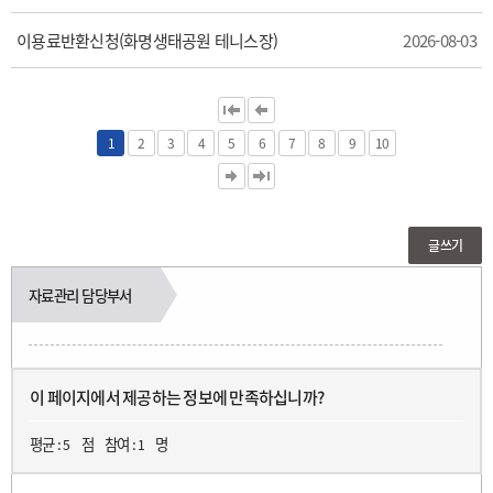
이용료반환신청(화명생태공원 테니스장)
2026-08-03
1
2
3
4
5
6
7
8
9
10
글쓰기
자료관리 담당부서
이 페이지에서 제공하는 정보에 만족하십니까?
평균 :
점
참여 :
명
5
1