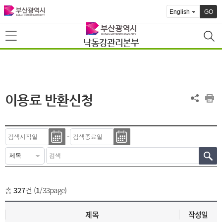
GO
낙동강관리본부
이용료 반환신청
-
총
327
건 (
1
/33page)
제목
작성일