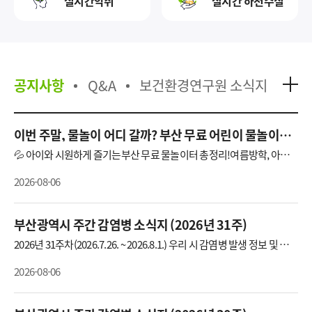
실시간악취
실시간 하천수질
공지사항
Q&A
보건환경연구원 소식지
이번 주말, 물놀이 어디 갈까? 부산 무료 어린이 물놀이장
11곳
💦 아이와 시원하게 즐기는부산 무료 물놀이터 총정리!여름방학, 아이
와 어디 갈지 고민이라면?멀리 워터파크까지 가지 않아도 괜찮습니다.
🙌부산 곳곳에는🌊 바닥분수🛝 워터슬라이드💦 어린이 워터파크🌳 숲
2026-08-06
속 물놀이장🎵 음악분수까지!무료로 즐길 수 있는 물놀이 명소가 가득한
데요.아이와 함께 가기 좋은 부산 무료 물놀이장11곳을 한 번에 모아 소
개합니다!1. 어린이대공원 키드키즈파크2. 부산시민공원 물놀이마당3.
송상현광장 바닥분수4. 민락수변공원 어린이워터파크5. 삼락생택공원
부산광역시 주간 감염병 소식지 (2026년 31주)
어린이 물놀이장6. 을숙도기후생태교육공원 물놀이장7. 사상근린공원
모험놀이장 바닥분수8. 다대포 굼의 낙조분수9. 송도해수욕장 바닥분수
2026년 31주차(2026.7.26. ~ 2026.8.1.) 우리 시 감염병 발생 정보 및 금주
10. 아미르공원 어린이 물놀이장11. 금정 첨벙첨벙 페스티벌📌 모두 무
의 소식 [파라티푸스]에 관한 자료입니다.(출처: 부산광역시 감염병관리
료로 이용 가능하며,운영기간·운영시간·예약 여부까지 함께 정리했으
지원단)
니올여름 나들이 계획에 활용해 보세요!⚠️ 방문 전 꼭 확인!사전예약이
2026-08-06
필요하거나, 기상 상황·시설 점검 등에 따라운영 일정이 변경될 수 있으
니, 출발 전 해당 시설의누리집 또는 문의처를 통해 운영 여부를 확인해
주세요.💙 이번 여름,부산 곳곳의 시원한 물놀이터에서아이들과 즐거운
추억을 만들어 보세요!* 자세한 내용 보기 클릭