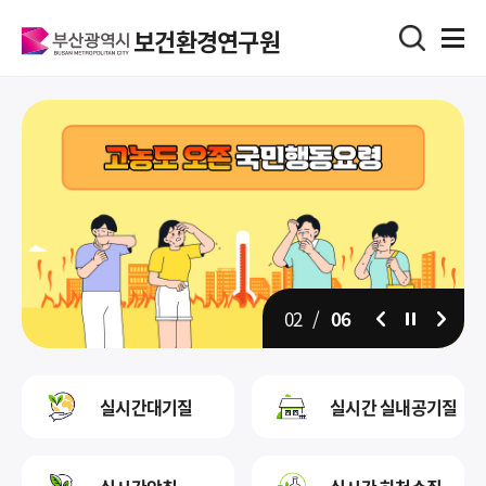
보건환경연구원
02
/
06
일시정지
실시간대기질
실시간 실내공기질