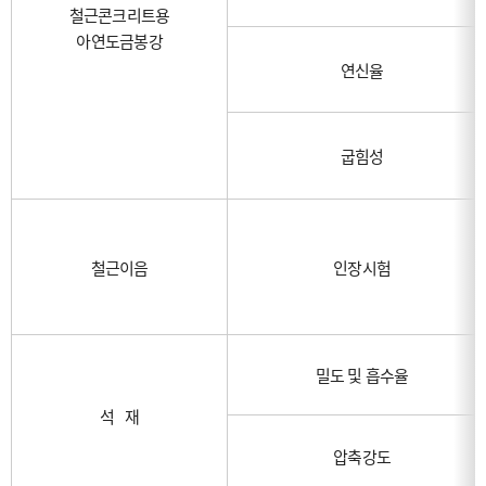
철근콘크리트용
아연도금봉강
연신율
굽힘성
철근이음
인장시험
밀도 및 흡수율
석 재
압축강도