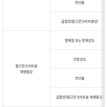
연신율
굽힘성(철근콘크리트봉강)
항복점 또는 항복강도
인장강도
철근콘크리트용
재생봉강
연신율
굽힘성(철근콘크리트용 재생봉강)