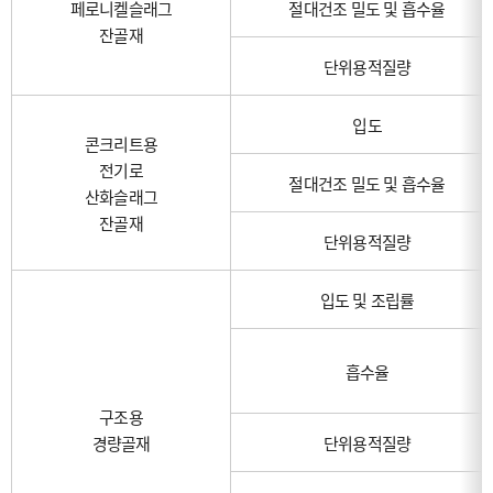
페로니켈슬래그
절대건조 밀도 및 흡수율
잔골재
단위용적질량
입도
콘크리트용
전기로
절대건조 밀도 및 흡수율
산화슬래그
잔골재
단위용적질량
입도 및 조립률
흡수율
구조용
경량골재
단위용적질량