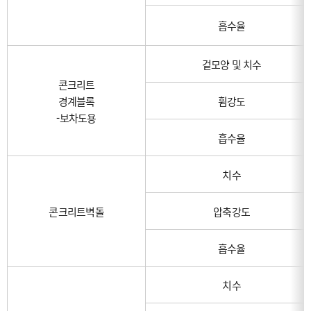
흡수율
겉모양 및 치수
콘크리트
경계블록
휨강도
-보차도용
흡수율
치수
콘크리트벽돌
압축강도
흡수율
치수