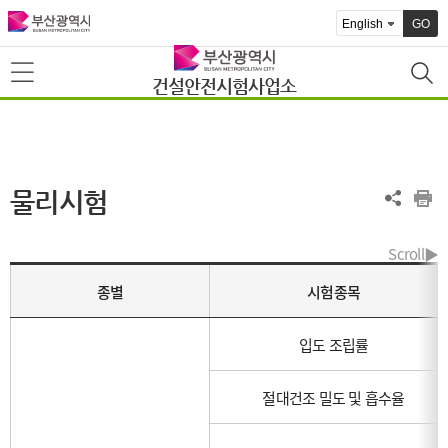
GO
건설안전시험사업소
물리시험
종별
시험종목
입도 조립률
절대건조 밀도 및 흡수율