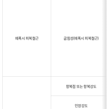
에폭시 피복철근
굽힘성(에폭시 피복철근)
항복점 또는 항복강도
인장강도