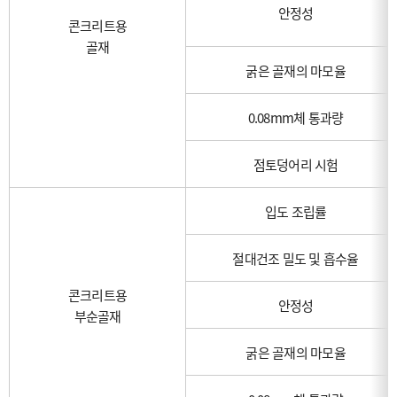
안정성
콘크리트용
골재
굵은 골재의 마모율
0.08mm체 통과량
점토덩어리 시험
입도 조립률
절대건조 밀도 및 흡수율
콘크리트용
안정성
부순골재
굵은 골재의 마모율