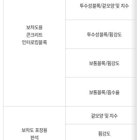
투수성블록/겉모양 및 치수
보차도용
투수성블록/휨강도
콘크리트
인터로킹블록
보통블록/휨강도
보통블록/흡수율
겉모양 및 치수
보차도 포장용
휨강도
판석