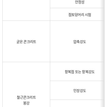
안정성
점토덩어리 시험
굳은 콘크리트
압축강도
항복점 또는 항복강도
인장강도
철근콘크리트
봉강