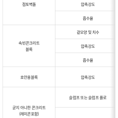
점토벽돌
압축강도
흡수율
겉모양 및 치수
속빈콘크리트
압축강도
블록
흡수율
호안용블록
압축강도
슬럼프 또는 슬럼프 플로
굳지 아니한 콘크리트
(레미콘포함)