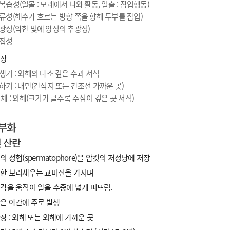
복습성(일몰 : 모래에서 나와 활동, 일출 : 잠입행동)
류성(해수가 흐르는 방향 쪽을 향해 두부를 잠입)
광성(약한 빛에 양성의 추광성)
집성
식장
생기 : 외해의 다소 깊은 수괴 서식
하기 : 내만(간석지 또는 간조선 가까운 곳)
 체 : 외해(크기가 클수록 수심이 깊은 곳 서식)
 부화
 산란
의 정협(spermatophore)을 암컷의 저정낭에 저장
한 보리새우는 교미전을 가지며
각을 움직여 알을 수중에 넓게 퍼뜨림.
은 야간에 주로 발생
장 : 외해 또는 외해에 가까운 곳