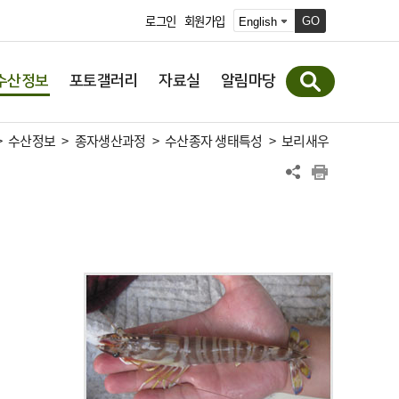
로그인
회원가입
GO
수산정보
포토갤러리
자료실
알림마당
>
수산정보
>
종자생산과정
>
수산종자 생태특성
>
보리새우