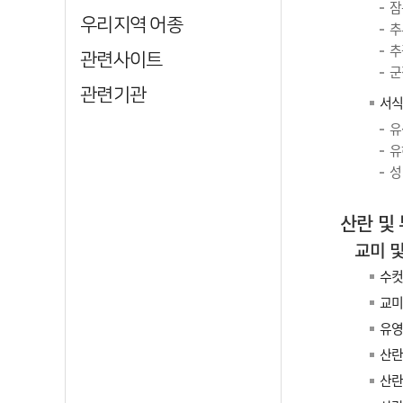
잠
우리지역 어종
추
추
관련사이트
군
관련기관
서
유
유
성
산란 및
교미 및
수컷
교미
유영
산란
산란