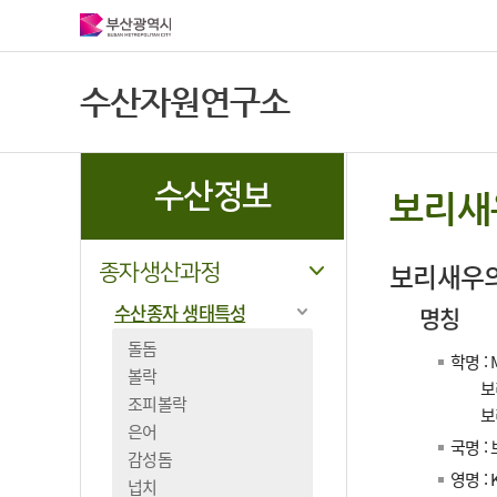
수산자원연구소
수산정보
보리새
보리새우의
종자생산과정
수산종자 생태특성
명칭
돌돔
학명 : 
볼락
보리새우 
조피볼락
보리새우
은어
국명 :
감성돔
영명 : 
넙치