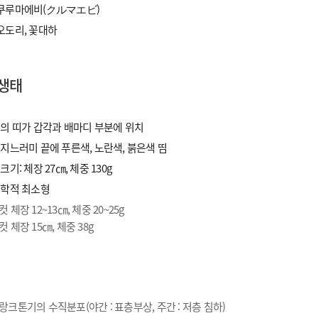
: 쿠루마에비(クルマエビ)
 오도리, 꽃대하
 생태
의 띠가 갑각과 배마디 부분에 위치
지느러미 끝에 푸른색, 노란색, 붉은색 띰
크기: 체장 27㎝, 체중 130g
학적 최소형
컷 체장 12~13㎝, 체중 20~25g
컷 체장 15㎝, 체중 38g
성
랑크톤기의 수직분포(야간 : 표층부상, 주간 : 저층 침하)