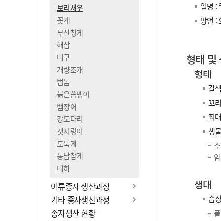
일명 
보리새우
꽃게
방언 :
부산청게
해삼
형태 및
대구
개량조개
형태
범돔
갈색
붉은쏨뱅이
꼬리
뱀장어
최대
강도다리
갯지렁이
생물
도둑게
수
동남참게
암
대하
생태
어류종자 생산과정
습
기타 종자생산과정
종자생산 현황
플