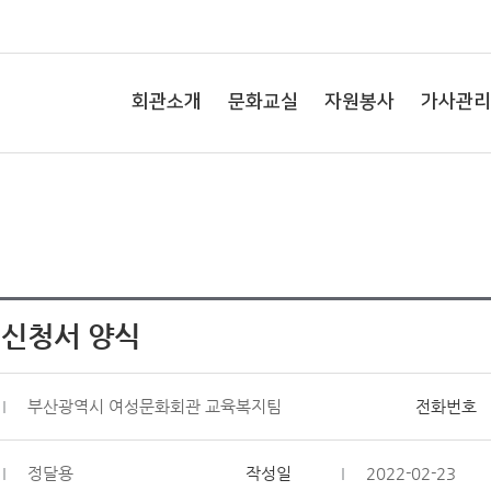
회관소개
문화교실
자원봉사
가사관리
신청서 양식
부산광역시 여성문화회관 교육복지팀
전화번호
정달용
작성일
2022-02-23