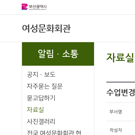
여성문화회관
알림·소통
자료실
공지·보도
자주묻는 질문
수업변경
묻고답하기
자료실
부서명
사진갤러리
작성자
전국 여성문화회관 현