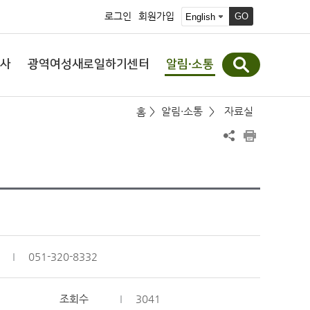
로그인
회원가입
GO
·
사
광역여성새로일하기센터
알림
소통
>
알림·소통
>
자료실
홈
051-320-8332
조회수
3041