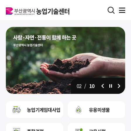
농업기술센터
02
/
10
일시정지
농업기계임대사업
유용미생물