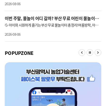
일 시: 2026. 8. 22.(토) ~ 8. 23.(일) 14:00~16:00■ 장 소: 부산광역시농업
명(학년)■ 문의 : 부산광역시농업기술센터 시민농업팀 970-3741
2026-08-06
기술센터 (부산시 강서구 공항로 1285, https://www.busan.go.kr/non
gup/agrimap )■ 대상및인원: 부산에 거주하는 아동 가족 40팀- 2인 1팀
참여 신청(초등학생 1명 + 보호자 1명)★ 함께 신청하되 프로그램은 아
동반과 부모반으로 진행됩니다.■ 교육일정■ 교 육 비: 없음 * 참가 기
이번 주말, 물놀이 어디 갈까? 부산 무료 어린이 물놀이장
념품: 키캡(팀별 2개 증정)■ 신청기간: 2026. 8. 10.(월) 10:00 ~ 8. 14.(금)
11곳
18:00 ※ 조기 마감될 수 있음.■ 신청방법: 온라인 선착순 접수 부산광역
💦 아이와 시원하게 즐기는부산 무료 물놀이터 총정리!여름방학, 아이
시 통합예약 -- 클릭 ① 부산시농업기술센터 홈페이지 접속 ② 회원가입
와 어디 갈지 고민이라면?멀리 워터파크까지 가지 않아도 괜찮습니다.
및 로그인 ③ 교육/체험 ⇨ 교육신청 ⇨ 교육/체험신청 ⇨ 프로그램 선택
🙌부산 곳곳에는🌊 바닥분수🛝 워터슬라이드💦 어린이 워터파크🌳 숲
및 신청 * 보호자 아이디로 신청 → 자녀 이름 기재 [아이디 1개당 1팀만
2026-08-06
속 물놀이장🎵 음악분수까지!무료로 즐길 수 있는 물놀이 명소가 가득한
신청 가능] * 원하는 날짜의 프로그램 선택 [중복 신청 불가]■ 문의 : 부산
데요.아이와 함께 가기 좋은 부산 무료 물놀이장11곳을 한 번에 모아 소
광역시농업기술센터 시민농업팀 970-3741
개합니다!1. 어린이대공원 키드키즈파크2. 부산시민공원 물놀이마당3.
송상현광장 바닥분수4. 민락수변공원 어린이워터파크5. 삼락생택공원
어린이 물놀이장6. 을숙도기후생태교육공원 물놀이장7. 사상근린공원
POPUPZONE
일시정지
모험놀이장 바닥분수8. 다대포 굼의 낙조분수9. 송도해수욕장 바닥분수
10. 아미르공원 어린이 물놀이장11. 금정 첨벙첨벙 페스티벌📌 모두 무
료로 이용 가능하며,운영기간·운영시간·예약 여부까지 함께 정리했으
니올여름 나들이 계획에 활용해 보세요!⚠️ 방문 전 꼭 확인!사전예약이
필요하거나, 기상 상황·시설 점검 등에 따라운영 일정이 변경될 수 있으
니, 출발 전 해당 시설의누리집 또는 문의처를 통해 운영 여부를 확인해
주세요.💙 이번 여름,부산 곳곳의 시원한 물놀이터에서아이들과 즐거운
추억을 만들어 보세요!* 자세한 내용 보기 클릭