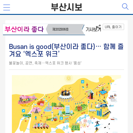
부산시보
URL 줄이기
기사보기
제202306호
Busan is good(부산이라 좋다)… 함께 즐
겨요 ‘엑스포 위크’
불꽃놀이, 공연, 축제…엑스포 위크 행사 '풍성'