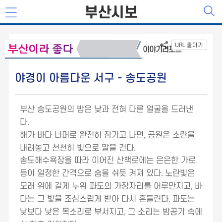
부산시보
URL 줄이기
이야기리포트
야경이 아름다운 서구 - 송도공원
부산 송도공원의 밤은 낮과 전혀 다른 얼굴을 드러낸
다
.
해가 바다 너머로 완전히 잠기고 나면
,
공원은 소란을
내려놓고 천천히 빛으로 말을 건다
.
송도해수욕장을 따라 이어진 산책로에는 은은한 가로
등이 일정한 간격으로 숨을 쉬듯 켜져 있다
.
노란빛은
모래 위에 길게 누워 파도의 가장자리를 어루만지고
,
바
다는 그 빛을 조심스럽게 받아 다시 흔들린다
.
파도는
낮보다 낮은 목소리로 부서지고
,
그 소리는 밤공기 속에