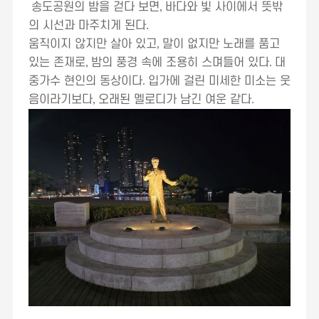
송도공원의 밤을 걷다 보면
,
바다와 빛 사이에서 뜻밖
의 시선과 마주치게 된다
.
움직이지 않지만 살아 있고
,
말이 없지만 노래를 품고
있는 존재로
,
밤의 풍경 속에 조용히 스며들어 있다
.
대
중가수 현인의 동상이다
.
입가에 걸린 미세한 미소는 웃
음이라기보다
,
오래된 멜로디가 남긴 여운 같다
.