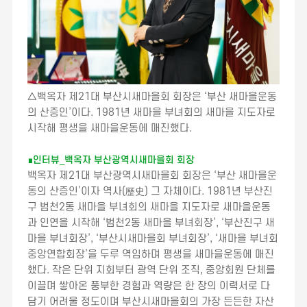
△백옥자 제21대 부산시새마을회 회장은 ‘부산 새마을운동
의 산증인’이다. 1981년 새마을 부녀회의 새마을 지도자로
시작해 평생을 새마을운동에 매진했다.
∎인터뷰_백옥자 부산광역시새마을회 회장
백옥자 제21대 부산광역시새마을회 회장은 ‘부산 새마을운
동의 산증인’이자 역사(歷史) 그 자체이다. 1981년 부산진
구 범천2동 새마을 부녀회의 새마을 지도자로 새마을운동
과 인연을 시작해 ‘범천2동 새마을 부녀회장’, ‘부산진구 새
마을 부녀회장’, ‘부산시새마을회 부녀회장’, ‘새마을 부녀회
중앙연합회장’을 두루 역임하며 평생을 새마을운동에 매진
했다. 작은 단위 지회부터 광역 단위 조직, 중앙회원 단체를
이끌며 쌓아온 풍부한 경험과 역량은 한 장의 이력서로 다
담기 어려울 정도이며 부산시새마을회의 가장 든든한 자산