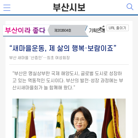
부산시보
URL 줄이기
기획연재
제202604호
“새마을운동, 제 삶의 행복·보람이죠”
부산 새마을 ‘산증인’…최초 여성회장
“부산은 명실상부한 국제 해양도시, 글로벌 도시로 성장하
고 있는 역동적인 도시이다. 부산의 발전·성장 과정에는 부
산시새마을회가 늘 함께해 왔다.”