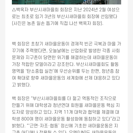
△백옥자 부산시새마을회 회장은 지난 2024년 2월 여성으
로는 최초로 임기 3년의 부산시새마을회 회장에 선임됐다
(사진은 농촌 일손 돕기에 직접 나선 백옥자 회장).
백 회장은 초창기 새마을운동이 경제적 빈곤 극복과 마을 가
꾸기에 주력했다면, 오늘날에는 산업화로 발생한 각종 사회
문제와 지구촌이 당면한 위기를 해결하는데 새마을운동이
가장 적합한 모델이라고 강조한다. 부산시새마을회도 활동
영역을 ‘탄소중립 실천’에 우선순위를 두는 한편, 청년층 참
여 확대로 향후 새마을운동의 세계화에 선제 대응하고 있다
고 밝혔다.
백 회장은 “부산시새마을회를 더 젊고 역동적인 조직으로
만들기 위해 대학생과 청년연대 회원을 새마을운동 핵심 지
도자로 양성하고 있다. 지역 11개 대학과 협약을 체결해 대
학생 800여 명이 새마을운동 활성화에 동참하고 있다”라고
밝혔다. “‘근면·자조·협동’ 정신에 기초한 새마을운동은 지
구촌 어디에나 적용될 수 있다. 유엔(UN)도 새마을운동의