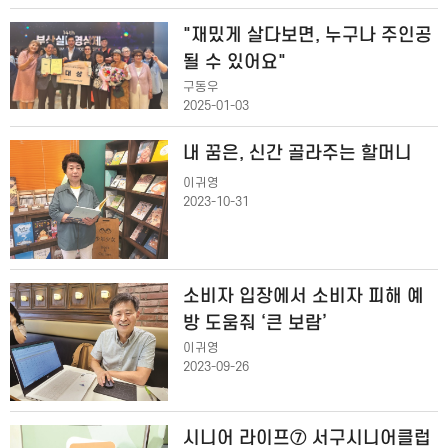
"재밌게 살다보면, 누구나 주인공
될 수 있어요"
구동우
2025-01-03
내 꿈은, 신간 골라주는 할머니
이귀영
2023-10-31
소비자 입장에서 소비자 피해 예
방 도움줘 ‘큰 보람’
이귀영
2023-09-26
시니어 라이프⑦ 서구시니어클럽