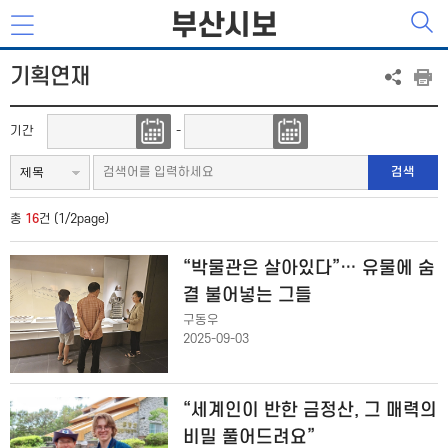
부산시보
기획연재
기간
-
검색
총
16
건 (1/2page)
“박물관은 살아있다”… 유물에 숨
결 불어넣는 그들
구동우
2025-09-03
“세계인이 반한 금정산, 그 매력의
비밀 풀어드려요”