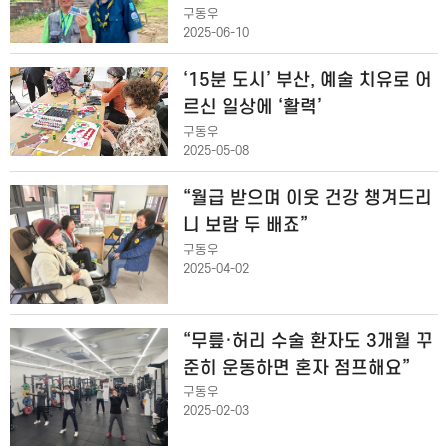
구동우
2025-06-10
‘15분 도시’ 부산, 예술 치유로 어
르신 일상에 ‘활력’
구동우
2025-05-08
“월급 받으며 이웃 건강 챙겨드리
니 보람 두 배죠”
구동우
2025-04-02
“무릎·허리 수술 환자도 3개월 꾸
준히 운동하면 혼자 점프해요”
구동우
2025-02-03