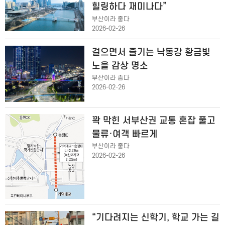
힐링하다 재미나다”
부산이라 좋다
2026-02-26
걸으면서 즐기는 낙동강 황금빛
노을 감상 명소
부산이라 좋다
2026-02-26
꽉 막힌 서부산권 교통 혼잡 풀고
물류·여객 빠르게
부산이라 좋다
2026-02-26
“기다려지는 신학기, 학교 가는 길