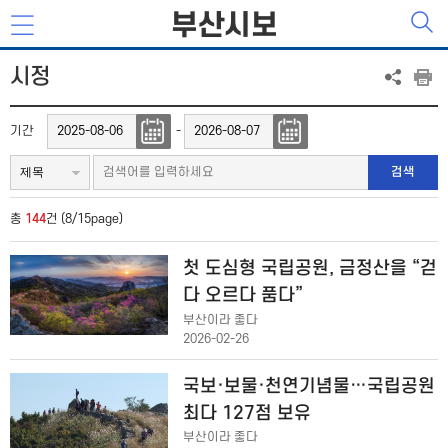
부산시보
시정
기간
-
검색
총
144
건 (8/15page)
첫 도심형 국립공원, 금정산을 “걷
다 오르다 품다”
부산이라 좋다
2026-02-26
국보·보물·천연기념물…국립공원
최다 127점 보유
부산이라 좋다