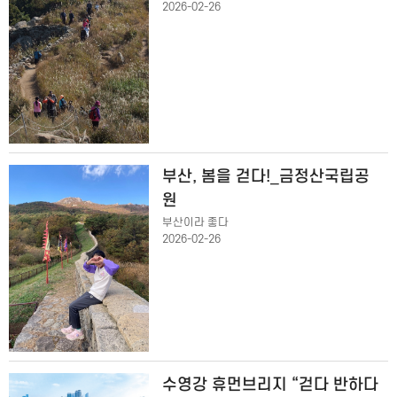
2026-02-26
부산, 봄을 걷다!_금정산국립공
원
부산이라 좋다
2026-02-26
수영강 휴먼브리지 “걷다 반하다