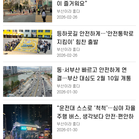
이 즐거워요”
부산이라 좋다
2026-02-26
등하굣길 안전하게…‘안전통학로
지킴이’ 힘찬 출발
부산이라 좋다
2026-02-26
동·서부산 빠르고 안전하게 연
결…부산 대심도 2월 10일 개통
부산이라 좋다
2026-01-30
“운전대 스스로 ‘척척’…심야 자율
주행 버스, 생각보다 안전·편안하
네”
부산이라 좋다
2026-01-30