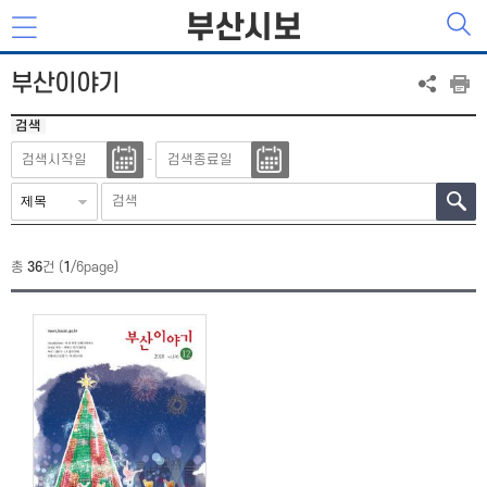
부산시보
부산이야기
검색
-
총
36
건 (
1
/6page)