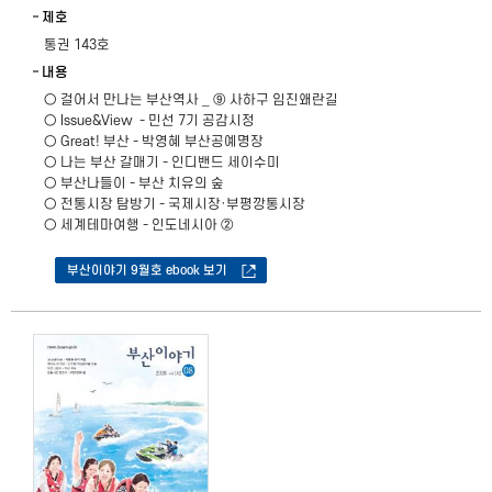
제호
통권 143호
내용
○ 걸어서 만나는 부산역사 _ ⑨ 사하구 임진왜란길
○ Issue&View - 민선 7기 공감시정
​○ Great! 부산 - 박영혜 부산공예명장
○ 나는 부산 갈매기 - 인디밴드 세이수미
○ 부산나들이 - 부산 치유의 숲
○ 전통시장 탐방기 - 국제시장·부평깡통시장
○ 세계테마여행 - 인도네시아 ②
부산이야기 9월호 ebook 보기