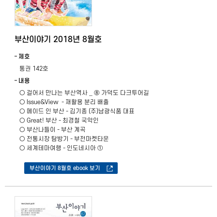
부산이야기 2018년 8월호
제호
통권 142호
내용
○ 걸어서 만나는 부산역사 _ ⑧ 가덕도 다크투어길
○ Issue&View - 재활용 분리 배출
​○ 메이드 인 부산 - 김기종 (주)남광식품 대표
○ Great! 부산 - 최경철 국악인
○ 부산나들이 - 부산 계곡
○ 전통시장 탐방기 - 부전마켓타운
○ 세계테마여행 - 인도네시아 ①
부산이야기 8월호 ebook 보기