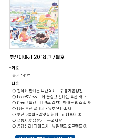
부산이야기 2018년 7월호
제호
통권 141호
내용
○ 걸어서 만나는 부산역사 _ ⑦ 동래읍성길
○ Issue&View - 더 즐겁고 신나는 부산 바다
​○ Great! 부산 - 나인주 감천문화마을 입주 작가
○ 나는 부산 갈매기 - 유호진 마술사
○ 부산나들이 - 갈맷길 해피트레킹투어 ②
○ 전통시장 탐방기 - 구포시장
○ 응답하라! 자매도시 - 뉴질랜드 오클랜드 ①