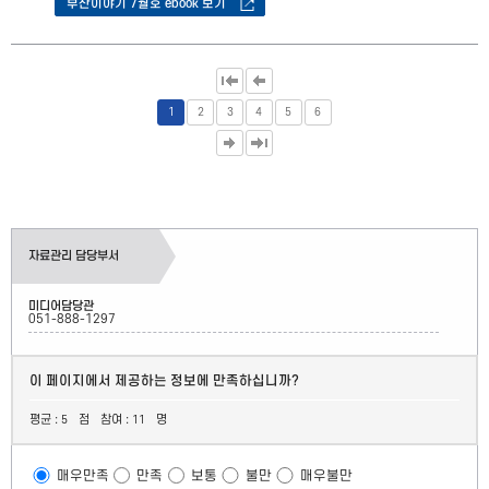
부산이야기 7월호 ebook 보기
1
2
3
4
5
6
자료관리 담당부서
미디어담당관
051-888-1297
이 페이지에서 제공하는 정보에 만족하십니까?
평균 :
점
참여 :
명
5
11
매우만족
만족
보통
불만
매우불만