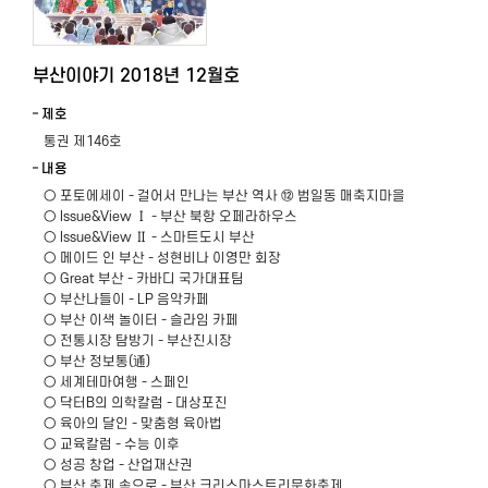
부산이야기 2018년 12월호
제호
통권 제146호
내용
○ 포토에세이 - 걸어서 만나는 부산 역사 ⑫ 범일동 매축지마을
○ Issue&View Ⅰ - 부산 북항 오페라하우스
○ Issue&View Ⅱ - 스마트도시 부산
○ 메이드 인 부산 - 성현비나 이영만 회장
○ Great 부산 - 카바디 국가대표팀
○ 부산나들이 - LP 음악카페
○ 부산 이색 놀이터 - 슬라임 카페
○ 전통시장 탐방기 - 부산진시장
○ 부산 정보통(通)
○ 세계테마여행 - 스페인
○ 닥터B의 의학칼럼 - 대상포진
○ 육아의 달인 - 맞춤형 육아법
○ 교육칼럼 - 수능 이후
○ 성공 창업 - 산업재산권
○ 부산 축제 속으로 - 부산 크리스마스트리문화축제