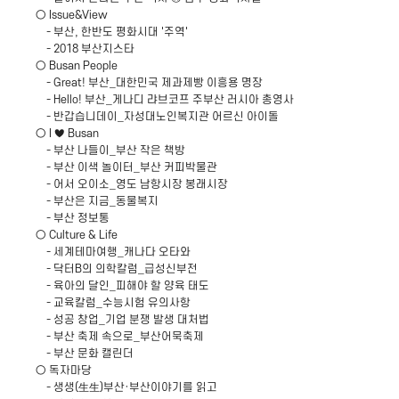
○ Issue&View
- 부산, 한반도 평화시대 '주역'
- 2018 부산지스타
○ Busan People
- Great! 부산_대한민국 제과제빵 이흥용 명장
- Hello! 부산_게나디 랴브코프 주부산 러시아 총영사
- 반갑습니데이_자성대노인복지관 어르신 아이돌
○ I ♥ Busan
- 부산 나들이_부산 작은 책방
- 부산 이색 놀이터_부산 커피박물관
- 어서 오이소_영도 남항시장 봉래시장
- 부산은 지금_동물복지
- 부산 정보통
○ Culture & Life
- 세계테마여행_캐나다 오타와
- 닥터B의 의학칼럼_급성신부전
- 육아의 달인_피해야 할 양육 태도
- 교육칼럼_수능시험 유의사항
- 성공 창업_기업 분쟁 발생 대처법
- 부산 축제 속으로_부산어묵축제
- 부산 문화 캘린더
○ 독자마당
- 생생(生生)부산·부산이야기를 읽고