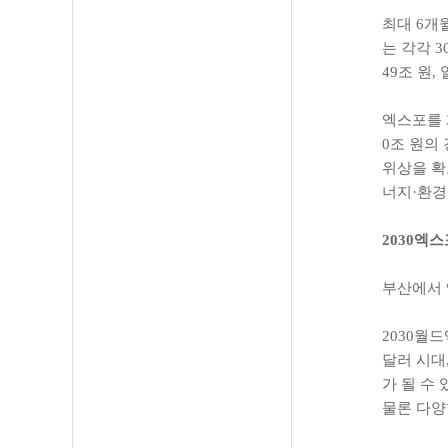
최대 6개
는 각각 
49조 원
엑스포를 
0조 원의
위상을 확
너지·환경
2030엑
부산에서 
2030월
달러 시대
가 될 수
물론 다양