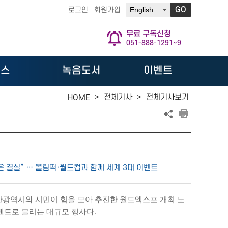
GO
로그인
회원가입
무료 구독신청
051-888-1291~9
뉴스
녹음도서
이벤트
>
전체기사
>
전체기사보기
HOME
은 결실” … 올림픽·월드컵과 함께 세계 3대 이벤트
 부산광역시와 시민이 힘을 모아 추진한 월드엑스포 개최 노
이벤트로 불리는 대규모 행사다.