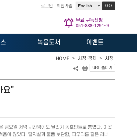
GO
로그인
회원가입
무료 구독신청
051-888-1291~9
뉴스
녹음도서
이벤트
>
시정·경제
>
시정
HOME
URL 줄이기
아요”
간은 금요일 저녁 시간임에도 달리기 동호인들로 붐볐다. 이곳
어려움이 많았다. 탈의실과 물품 보관함, 파우더룸 같은 러너