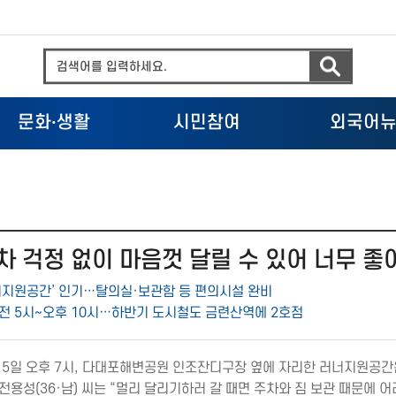
문화
·
생활
시민참여
외국어
차 걱정 없이 마음껏 달릴 수 있어 너무 좋
너지원공간’ 인기…탈의실·보관함 등 편의시설 완비
전 5시∼오후 10시…하반기 도시철도 금련산역에 2호점
 15일 오후 7시, 다대포해변공원 인조잔디구장 옆에 자리한 러너지원공
전용성(36·남) 씨는 “멀리 달리기하러 갈 때면 주차와 짐 보관 때문에 