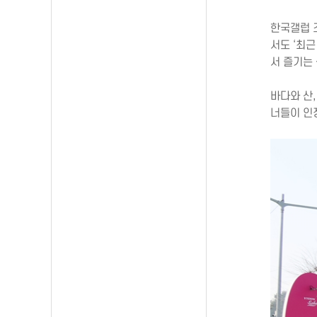
한국갤럽 조
서도 ‘최근
서 즐기는
바다와 산
너들이 인