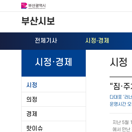
부산시보
전체기사
시정
·
경제
시정
시정·경제
시정
“짐·주
다대포 ‘러
의정
운영시간 오
경제
지난 5월
핫이슈
에서 만난 