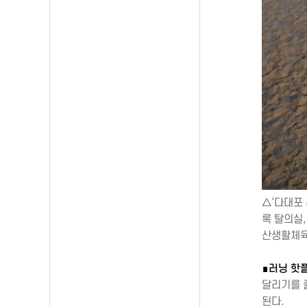
△‘다대포
록 탈의실,
산생활체
∎러닝 핫
달리기를 
된다.