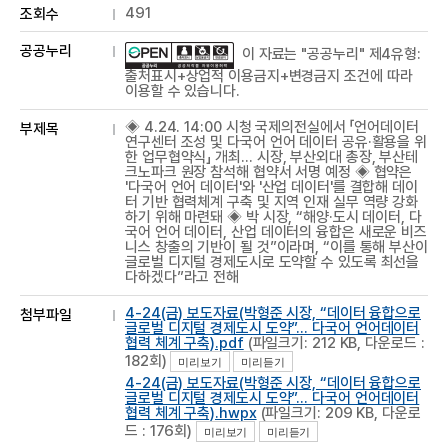
491
조회수
공공누리
이 자료는 "공공누리" 제4유형:
출처표시+상업적 이용금지+변경금지 조건에 따라
이용할 수 있습니다.
◈ 4.24. 14:00 시청 국제의전실에서 「언어데이터
부제목
연구센터 조성 및 다국어 언어 데이터 공유·활용을 위
한 업무협약식」 개최… 시장, 부산외대 총장, 부산테
크노파크 원장 참석해 협약서 서명 예정 ◈ 협약은
'다국어 언어 데이터'와 '산업 데이터'를 결합해 데이
터 기반 협력체계 구축 및 지역 인재 실무 역량 강화
하기 위해 마련돼 ◈ 박 시장, “해양·도시 데이터, 다
국어 언어 데이터, 산업 데이터의 융합은 새로운 비즈
니스 창출의 기반이 될 것”이라며, “이를 통해 부산이
글로벌 디지털 경제도시로 도약할 수 있도록 최선을
다하겠다”라고 전해
4-24(금) 보도자료(박형준 시장, “데이터 융합으로
첨부파일
글로벌 디지털 경제도시 도약”… 다국어 언어데이터
협력 체계 구축).pdf
(파일크기: 212 KB, 다운로드 :
182회)
미리보기
미리듣기
4-24(금) 보도자료(박형준 시장, “데이터 융합으로
글로벌 디지털 경제도시 도약”… 다국어 언어데이터
협력 체계 구축).hwpx
(파일크기: 209 KB, 다운로
드 : 176회)
미리보기
미리듣기