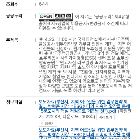
644
조회수
공공누리
이 자료는 "공공누리" 제4유형:
출처표시+상업적 이용금지+변경금지 조건에 따라
이용할 수 있습니다.
◈ 4.23. 11:00 시청 국제의전실에서 시-한국주택
부제목
금융공사 업무협약 및 기부금 전달식 개최… 지역 어
르신들의 건강하고 활기찬 노후생활 지원을 위한 협
력 ◈ 한국주택금융공사, 기부금 3억 원 전달 예정…
▲우리동네 사회가치경영(ESG) 센터 조성 ▲부산
영락공원 무연고자실 리모델링 ▲저소득 조손가정
생활지원금 지원사업 ▲노인 인식개선 프로젝트에
쓰일 계획 ◈ 박 시장, “친환경, 일자리창출, 지역과
기업의 협업 등 센터에서 창조되는 다양한 가치가 국
내외에 인정받고 있으며 앞으로도 센터의 지속적 확
장과 다양한 콘텐츠 도입을 통해 15분도시의 핵심 거
점으로 거듭나도록 하겠다”라고 전해
보도자료(부산시, 지역 어르신을 위한 업무협약 체
첨부파일
결… 박형준 시장, “ESG센터의 지속적 확장을 통해
15분도시의 핵심 거점으로 거듭날 것”).pdf
(파일크
기: 222 KB, 다운로드 : 108회)
미리보기
미리듣기
보도자료(부산시, 지역 어르신을 위한 업무협약 체
결… 박형준 시장, “ESG센터의 지속적 확장을 통해