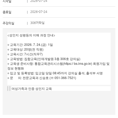
2026-07-24
시작일
2026-07-24
종료일
306어학실
주강의실
<성인지 성평등의 이해 과정 안내>
○ 교육기간: 2026. 7. 24.(금) 1일
○ 교육대상: 20명(전 직원)
○ 교육시간: 7시간(직무7)
○ 교육방법: 집합교육(인재개발원 3층 306호 강의실)
○ 교육생 준비사항: 통합교육관리시스템(https:// bs.lms.go.kr) 회원가입 및
정보 현행화
○ 입교 및 등록방법: 입교일 당일 08:45까지 강의실 출석, 출석부 서명
○ 문 의: 전문교육과 신승호 (☏ 051-366-7521)
여성가족과 인증 성인지 교육