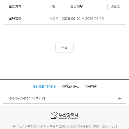
교육기간
1 일
합숙여부
비합숙
교육일정
제 2기 : 2026.06.10 ~ 2026.06.10
목록
개인정보 처리방침
찾아오시는길
이용약관
직속기관/사업소 바로가기
(우)46510 부산광역시 북구 효열로 256(금곡동) 인재개발원 ☎051-366-7561