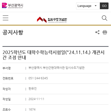
GO
공지사항
2025학년도 대학수학능력시험일("24.11.14.) 개관시
간 조정 안내
부산광역시 부산근현대역사관 임시수도기념관
부서명
051-244-6345
전화번호
한유진
작성자
2024-11-11
작성일
1674
조회수