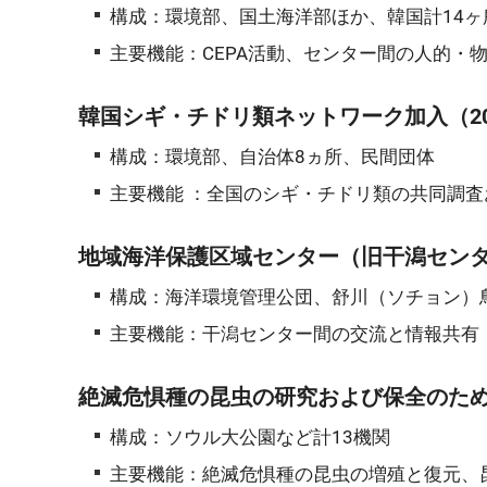
構成：環境部、国土海洋部ほか、韓国計14
主要機能：CEPA活動、センター間の人的・
韓国シギ・チドリ類ネットワーク加入（20
構成：環境部、自治体8ヵ所、民間団体
主要機能 ：全国のシギ・チドリ類の共同調
地域海洋保護区域センター（旧干潟センタ
構成：海洋環境管理公団、舒川（ソチョン）
主要機能：干潟センター間の交流と情報共有
絶滅危惧種の昆虫の研究および保全のため
構成：ソウル大公園など計13機関
主要機能：絶滅危惧種の昆虫の増殖と復元、