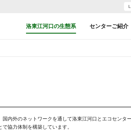
洛東江河口の生態系
センターご紹介
洛東江河口について
設立背景
干潟の機能と役割
基本現況
洛東江河口の生物
展示観覧ご案内
国内外交流
、国内外のネットワークを通して洛東江河口とエコセンタ
とで協力体制を構築しています。