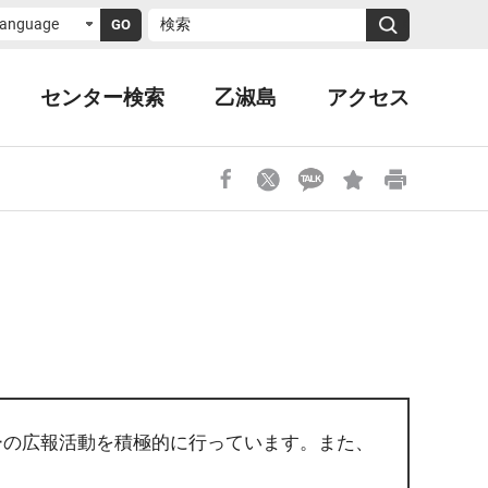
GO
センター検索
乙淑島
アクセス
探訪体験場
乙淑島ご利用案内
洛東江河口エコセンタ
峨嵋山展望台
野生動物 治療センター
野生動物 治療センター
探訪体験場
峨嵋山展望台
ーの広報活動を積極的に行っています。また、