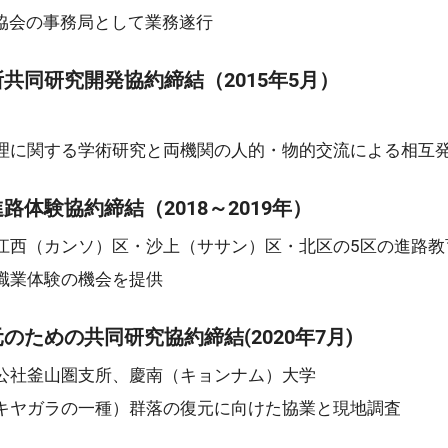
関協会の事務局として業務遂行
共同研究開発協約締結（2015年5月）
理に関する学術研究と両機関の人的・物的交流による相互
体験協約締結（2018～2019年）
江西（カンソ）区・沙上（ササン）区・北区の5区の進路教
職業体験の機会を提供
ための共同研究協約締結(2020年7月)
公社釜山圏支所、慶南（キョンナム）大学
キヤガラの一種）群落の復元に向けた協業と現地調査