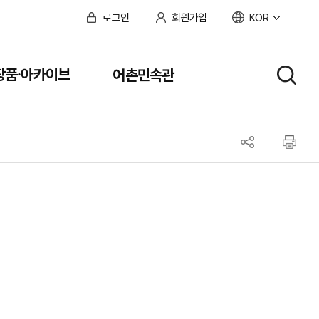
로그인
회원가입
KOR
장품
아카이브
어촌민속관
·
공유하기
인쇄하