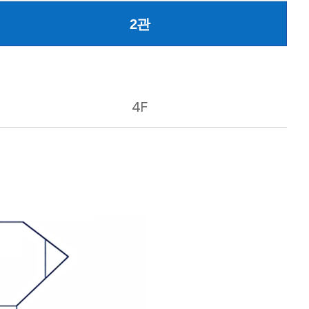
2관
4F