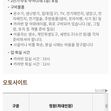
2전기·수도·주차(1대/1일) 포함
구비물품
온수기, 냉난방기, 침대(침구), TV, 전기레인지, 냉장고, 전
자레인지, 전기밥솥, 주방용품(냄비, 프라이팬, 식기 등) 등
카라반 앞 야외테이블, 화로 구비되어 있습니다.(숯, 그릴
망, 토치 등 개별 준비 필요)
이용자는 생수, 개인위생도구, 세면도구(수건 등)를 각자
준비하셔야 합니다.
시설이나 비품 파손, 분실 시에는 비용을 청구합니다
입·퇴실 시간
카라반 입실 시간 : 15시
카라반 퇴실 시간 : 12시
오토사이트
구분
정원(최대인원)
성