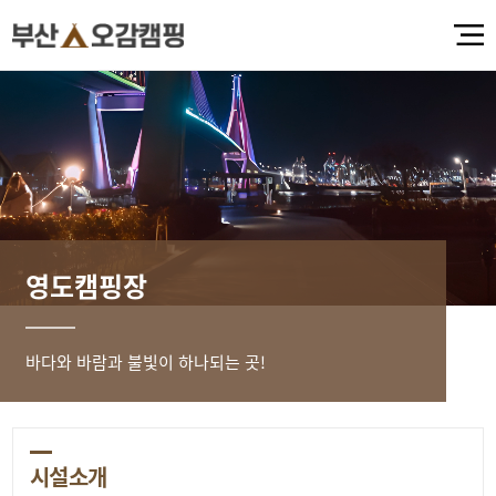
영도캠핑장
바다와 바람과 불빛이 하나되는 곳!
시설소개