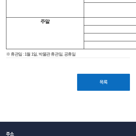
주말
※ 휴관일
: 1
월
1
일
,
박물관 휴관일
,
공휴일
목록
주소