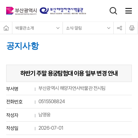
홈
박물관소개
소식·알림
공유하기
인쇄
공지사항
하반기 주말 용궁탐험대 이용 일부 변경 안내
부산광역시 해양자연사박물관 전시팀
부서명
0515508824
전화번호
남영웅
작성자
2026-07-01
작성일