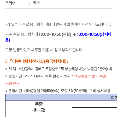
603
조회수
7/1 일부터 주말 용궁탐험 이용에 변동이 발생하여 사전 안내드립니다.
기존 주말 용궁탐험대
10:00~10:50(해설) →
10:00~10:50(상시이
용)
으로 변동되었으니 주말 이용 시 참고 부탁드립니다.
󰏚『
어린이체험전시실
(
용궁탐험대
)
』
○
위 치
:
부산광역시 동래구 우장춘로
175,
부산해양자연사박물관
2
관
2
층 내
○
운영기간
: ‘26. 7. 1.(
수
) ~
차후 변경 시까지
*7/1일부로 하반기 주말
운영 변동
○
운영시간
: (
해설
)
평일
2
회
(50
분
/
회
),
주말
3
회
(50
분
/
회
),
그 외 상시이용
회
주중
(
화
~
금
)