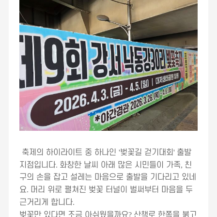
축제의 하이라이트 중 하나인
'
벚꽃길 걷기대회
'
출발
지점입니다
.
화창한 날씨 아래 많은 시민들이 가족
,
친
구의 손을 잡고 설레는 마음으로 출발을 기다리고 있네
요
.
머리 위로 펼쳐진 벚꽃 터널이 벌써부터 마음을 두
근거리게 합니다
.
벚꽃만 있다면 조금 아쉬웠을까요
?
산책로 한쪽을 붉고