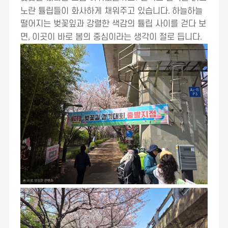
노란 튤립들이 화사하게 채워주고 있습니다
.
하늘하늘
떨어지는 벚꽃잎과 강렬한 색감의 튤립 사이를 걷다 보
면
,
이곳이 바로 봄의 중심이라는 생각이 절로 듭니다
.