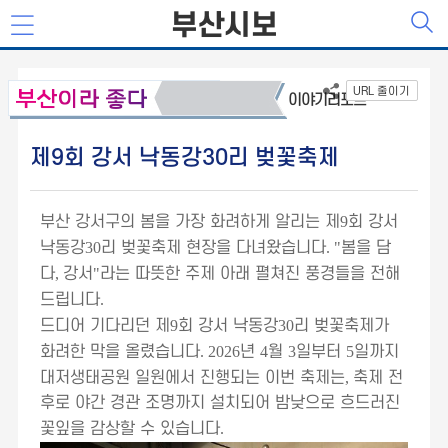
부산시보
URL 줄이기
이야기리포트
제9회 강서 낙동강30리 벚꽃축제
부산 강서구의 봄을 가장 화려하게 알리는 제
9
회 강서
낙동강
30
리 벚꽃축제 현장을 다녀왔습니다
. "
봄을 담
다
,
강서
"
라는 따뜻한 주제 아래 펼쳐진 풍경들을 전해
드립니다
.
드디어 기다리던 제
9
회 강서 낙동강
30
리 벚꽃축제가
화려한 막을 올렸습니다
. 2026
년
4
월
3
일부터
5
일까지
대저생태공원 일원에서 진행되는 이번 축제는
,
축제 전
후로 야간 경관 조명까지 설치되어 밤낮으로 흐드러진
꽃잎을 감상할 수 있습니다
.