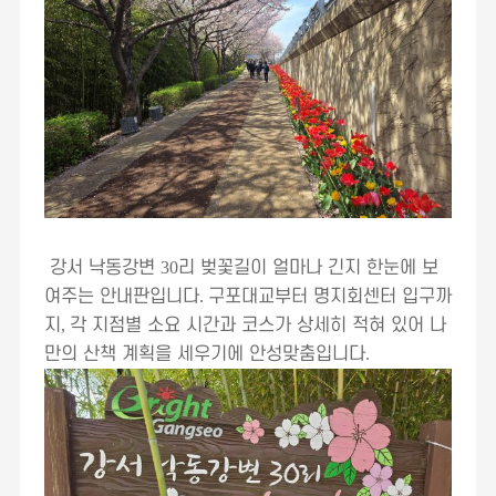
강서 낙동강변
30
리 벚꽃길이 얼마나 긴지 한눈에 보
여주는 안내판입니다
.
구포대교부터 명지회센터 입구까
지
,
각 지점별 소요 시간과 코스가 상세히 적혀 있어 나
만의 산책 계획을 세우기에 안성맞춤입니다
.