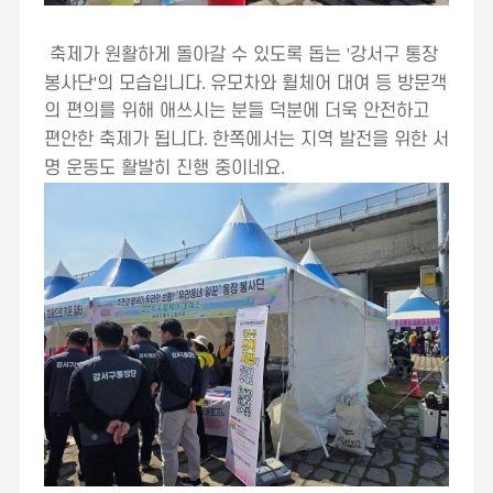
축제가 원활하게 돌아갈 수 있도록 돕는
'
강서구 통장
봉사단
'
의 모습입니다
.
유모차와 휠체어 대여 등 방문객
의 편의를 위해 애쓰시는 분들 덕분에 더욱 안전하고
편안한 축제가 됩니다
.
한쪽에서는 지역 발전을 위한 서
명 운동도 활발히 진행 중이네요
.