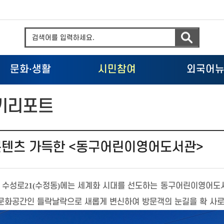
문화
·
생활
시민참여
외국어
기리포트
콘텐츠 가득한 <동구어린이영어도서관>
 수성로
21(
수정동
)
에는 세계화 시대를 선도하는 동구어린이영어도
문화공간인 들락날락으로 새롭게 변신하여 방문객의 눈길을 확 사