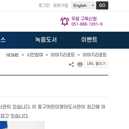
GO
로그인
회원가입
무료 구독신청
051-888-1291~9
뉴스
녹음도서
이벤트
>
시민참여
>
이야기리포트
>
이야기리포트
HOME
URL 줄이기
서관이 있습니다
.
이 동구어린이영어도서관이 최근에 어
로잡고 있습니다
.