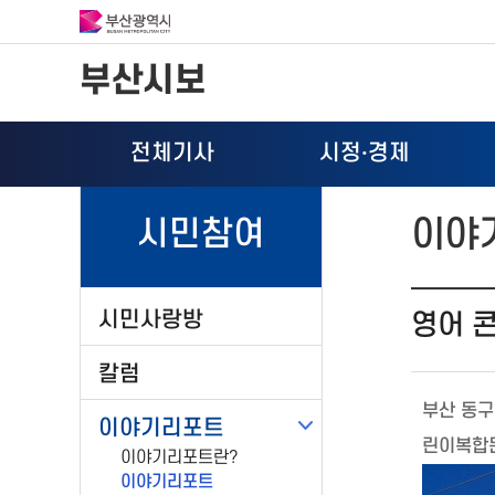
부산시보
전체기사
시정
·
경제
이야
시민참여
시민사랑방
영어 
칼럼
부산 동구
이야기리포트
린이복합
이야기리포트란?
이야기리포트