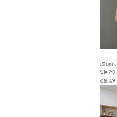
1
층
(181.6
있는 전
성을 살려