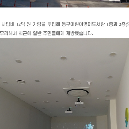
총 사업비
12
억 원 가량을 투입해 동구어린이영어도서관
1
층과
2
층
(
마무리해서 최근에 일반 주민들에게 개방했습니다
.