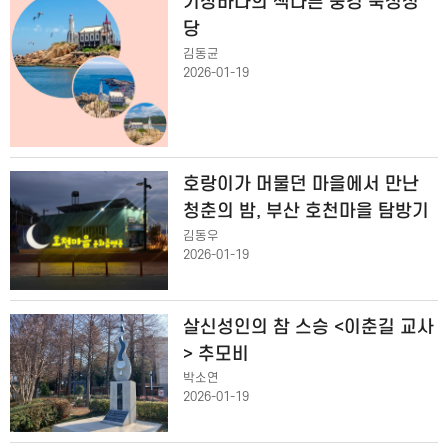
기장바다의 색다른 풍경 죽성성
당
김동균
2026-01-19
호랑이가 머물던 마을에서 만난
청춘의 밤, 부산 호천마을 탐방기
김동우
2026-01-19
살신성인의 참 스승 <이춘길 교사
> 추모비
박소연
2026-01-19