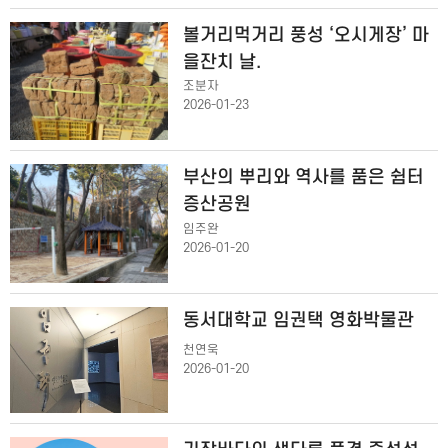
볼거리먹거리 풍성 ‘오시게장’ 마
을잔치 날.
조분자
2026-01-23
부산의 뿌리와 역사를 품은 쉼터
증산공원
임주완
2026-01-20
동서대학교 임권택 영화박물관
천연욱
2026-01-20