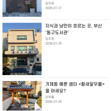
임주완
2026-01-27
지식과 낭만이 흐르는 곳, 부산
‘동구도서관’
임주완
2026-01-25
거제동 예쁜 샘터 <황새알우물>
을 아세요?
이옥출
2026-01-25