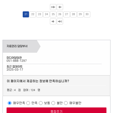
21
22
23
24
25
26
27
28
29
30
자료관리 담당부서
미디어담당관
051-888-1297
최근 업데이트
2025-03-17
이 페이지에서 제공하는 정보에 만족하십니까?
평균 :
점
참여 :
명
4
124
매우만족
만족
보통
불만
매우불만