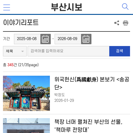
부산시보
이야기리포트
기간
-
검색
총
345
건 (21/35page)
위국헌신(爲國獻身) 본보기 <송공
단>
박정도
2026-01-29
책장 너머 펼쳐진 부산의 선물,
‘책마루 전망대’