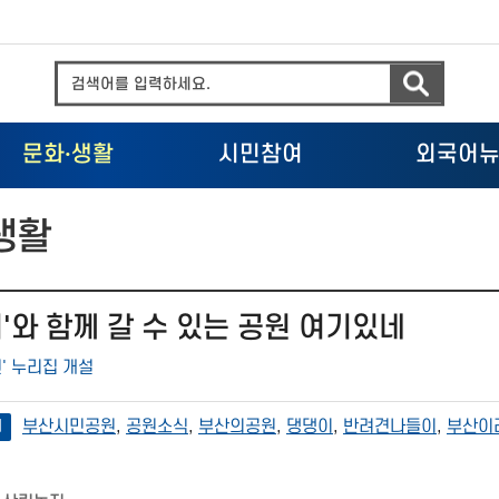
문화
·
생활
시민참여
외국어
생활
'와 함께 갈 수 있는 공원 여기있네
' 누리집 개설
부산시민공원
,
공원소식
,
부산의공원
,
댕댕이
,
반려견나들이
,
부산이
어