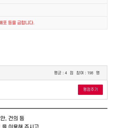
배포 등을 금합니다.
평균 :
점
참여 :
명
4
198
안, 건의 등
청
을 이용해 주시고,