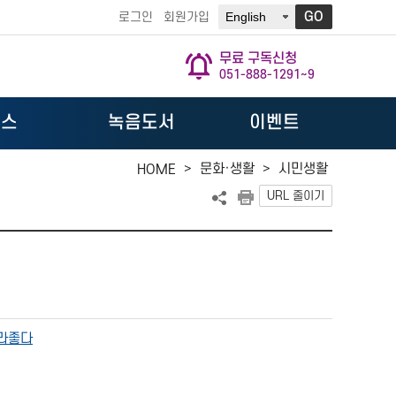
GO
로그인
회원가입
무료 구독신청
051-888-1291~9
뉴스
녹음도서
이벤트
>
문화·생활
>
시민생활
HOME
URL 줄이기
라좋다