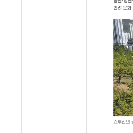
공원·정원
반려 문화
△부산의 