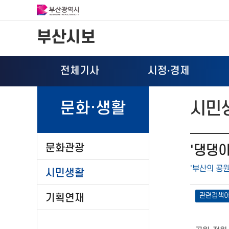
부산시보
전체기사
시정
·
경제
시민
문화·생활
문화관광
'댕댕이
'부산의 공원
시민생활
관련검색
기획연재