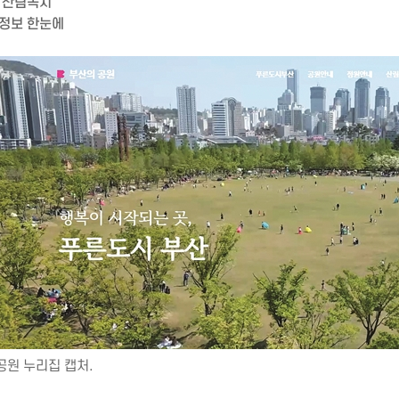
·산림녹지
 정보 한눈에
공원 누리집 캡처.