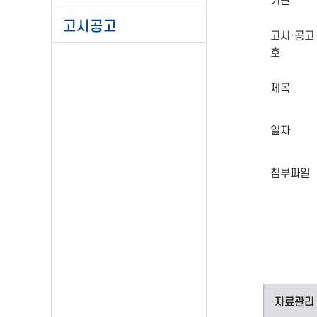
기관
고시공고
고시·공고
호
제목
일자
첨부파일
자료관리