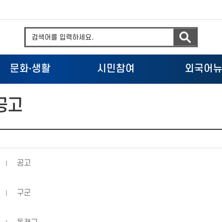
문화
·
생활
시민참여
외국어
공고
공고
구군