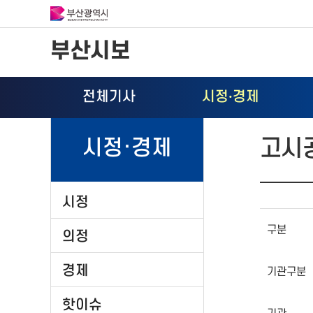
부산시보
전체기사
시정
·
경제
고시
시정·경제
시정
구분
의정
경제
기관구분
핫이슈