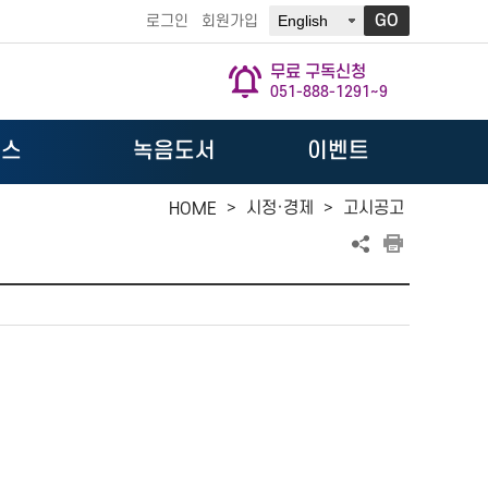
GO
로그인
회원가입
무료 구독신청
051-888-1291~9
뉴스
녹음도서
이벤트
>
시정·경제
>
고시공고
HOME