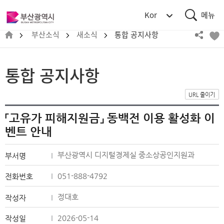
통
부
Kor
합
산
검
메
광
부산소식
새소식
통합 공지사항
색
뉴
역
시
BUSAN
통합 공지사항
METROPOLITAN
CITY
URL 줄이기
「고유가 피해지원금」 동백전 이용 활성화 이
벤트 안내
부산광역시 디지털경제실 중소상공인지원과
부서명
051-888-4792
전화번호
정대호
작성자
2026-05-14
작성일