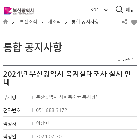
통
부
Kor
합
산
검
메
광
부산소식
새소식
통합 공지사항
색
뉴
역
시
BUSAN
통합 공지사항
METROPOLITAN
CITY
URL 줄이기
2024년 부산광역시 복지실태조사 실시 안
내
부산광역시 사회복지국 복지정책과
부서명
051-888-3172
전화번호
이상헌
작성자
2024-07-30
작성일