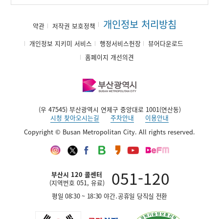
개인정보 처리방침
약관
저작권 보호정책
개인정보 지키미 서비스
행정서비스헌장
뷰어다운로드
홈페이지 개선의견
(우 47545) 부산광역시 연제구 중앙대로 1001(연산동)
시청 찾아오시는길
주차안내
이용안내
Copyright © Busan Metropolitan City. All rights reserved.
인
트
페
네
카
유
부
스
위
이
이
카
튜
산
타
터
스
버
오
브
영
그
북
블
스
채
어
051-120
부산시 120 콜센터
램
로
토
널
방
(지역번호 051, 유료)
그
리
송
평일 08:30 ~ 18:30 야간․공휴일 당직실 전환
재
단