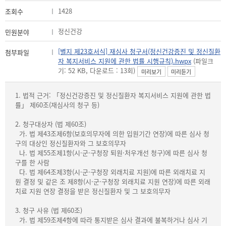
1428
조회수
정신건강
민원분야
[별지 제23호서식] 재심사 청구서(정신건강증진 및 정신질환
첨부파일
자 복지서비스 지원에 관한 법률 시행규칙).hwpx
(파일크
기: 52 KB, 다운로드 : 13회)
미리보기
미리듣기
1. 법적 근거: 「정신건강증진 및 정신질환자 복지서비스 지원에 관한 법
률」 제60조(재심사의 청구 등)
2. 청구대상자 (법 제60조)
가. 법 제43조제6항(보호의무자에 의한 입원기간 연장)에 따른 심사 청
구의 대상인 정신질환자와 그 보호의무자
나. 법 제55조제1항(시·군·구청장 퇴원·처우개선 청구)에 따른 심사 청
구를 한 사람
다. 법 제64조제3항(시·군·구청장 외래치료 지원)에 따른 외래치료 지
원 결정 및 같은 조 제8항(시·군·구청장 외래치료 지원 연장)에 따른 외래
치료 지원 연장 결정을 받은 정신질환자 및 그 보호의무자
3. 청구 사유 (법 제60조)
가. 법 제59조제4항에 따라 통지받은 심사 결과에 불복하거나 심사 기