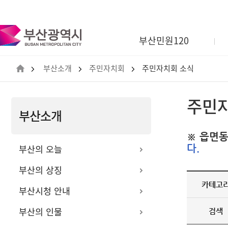
부
산
광
부산민원120
역
시
BUSAN
부산소개
주민자치회
주민자치회 소식
METROPOLITAN
CITY
주민
부산소개
※ 읍면동
부산의 오늘
다.
부산의 상징
카테고
부산시청 안내
부산의 인물
검색