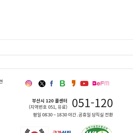
인
트
페
네
카
유
부
견
스
위
이
이
카
튜
산
타
터
스
버
오
브
영
051-120
그
북
블
스
채
어
부산시 120 콜센터
램
로
토
널
방
(지역번호 051, 유료)
그
리
송
평일 08:30 ~ 18:30 야간․공휴일 당직실 전환
재
단