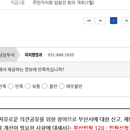
개금2동
주민자치회 임원진 회의 개최(7월)
1
담당부서
자치행정과
051-888-1835
에서 제공하는 정보에 만족하십니까?
만족
만족
보통
불만
매우불만
자유로운 의견공유를 위한 장이므로 부산시에 대한 신고, 제안
 개선이 필요한 사항에 대해서는
부산민원 120 - 민원신청