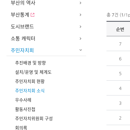
부산의 역사
부산통계
총
7
건 (
1
/1
도시브랜드
순번
소통 캐릭터
7
주민자치회
6
추진배경 및 방향
설치/운영 및 체계도
5
주민자치회 현황
4
주민자치회 소식
우수사례
3
활동사진첩
2
주민자치위원회 구성
회의록